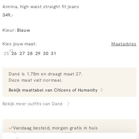
Annina, high waist straight fit jeans
349,-
Kleur
:
Blauw
Kies jouw maat:
Maatadvies
25
26
27
28
29
30
31
Dané
is 1.78m en
draagt maat 27.
Deze maat valt normaal
.
Bekijk maattabel van
Citizens of Humanity
Bekijk meer outfits van Dané
Vandaag besteld, morgen gratis in huis
Gratis bezorging vanaf €99