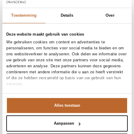
30 dagen bedenktijd
Toestemming
Details
Over
Materiaal en verzorging
Deze website maakt gebruik van cookies
Fabric
Fabric: 100% cotton
Materiaal
Maat en pasvorm
Denim, Katoen
We gebruiken cookies om content en advertenties te
Reiniging
Hand wash cold
personaliseren, om functies voor social media te bieden en om
Maatadvies
Deze maat valt normaal
ons websiteverkeer te analyseren. Ook delen we informatie over
Pasvorm (broeken)
Productdetails
Straight fit
uw gebruik van onze site met onze partners voor social media,
Taillehoogte
High waist
adverteren en analyse. Deze partners kunnen deze gegevens
Merk
Citizens of Humanity
Maat model
27
combineren met andere informatie die u aan ze heeft verstrekt
Merk-artikelnummer
Verzenden en retour
1746B-1932
of die ze hebben verzameld op basis van uw gebruik van hun
Productnaam
annina 33in
Variantnummer
Bij Orangebag ontvang je gratis verzending vanaf €99. Alle
00037627
services.
Variantnaam
avant (md/dk indigo)
bestellingen worden verzonden met een track & trace-code,
Productnummer
00037627
zodat je jouw pakket altijd kunt volgen. Bestel je voor 21:45
Shop the look
uur op werkdagen? Dan wordt je pakket vandaag nog
Patroon
Effen
Alles toestaan
verzonden!
Sluiting
Knoopsluiting
Deze wijde jeans van Citizens of Humanity is je nieuwe
Zakken
Opgestikte zakken, Steekzakken
Vragen of hulp nodig?
favoriete statement piece. Gecombineerd met een
Aanpassen
Heb je vragen over onze producten of heb je hulp nodig bij
Annina, high waist straight fit jeans
gestrepte blouse half in de broek, creëer je moeiteloos
het plaatsen van een bestelling? Onze klantenservice staat