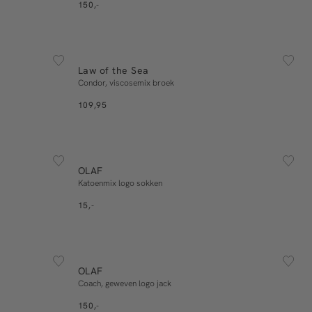
150,-
ESSENTIALS
S
M
L
XL
Law of the Sea
In winkelmand
Condor, viscosemix broek
109,95
SOLD OUT
one size
OLAF
E-mail mij
Katoenmix logo sokken
15,-
ESSENTIALS
S
M
L
XL
OLAF
In winkelmand
Coach, geweven logo jack
150,-