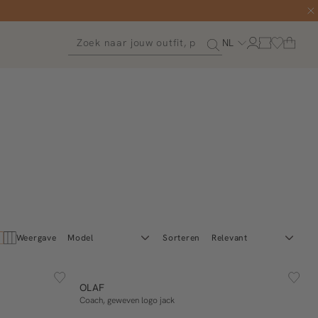
NL
Weergave
Sorteren
ESSENTIALS
S
M
L
XL
OLAF
In winkelmand
Coach, geweven logo jack