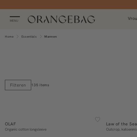
Vro
MENU
Home
Essentials
Mannen
Filteren
135 items
ESSENTIALS
ESSENTIALS
S
M
L
XL
OLAF
Law of the Se
In winkelmand
Organic cotton longsleeve
Outcrop, katoenmix