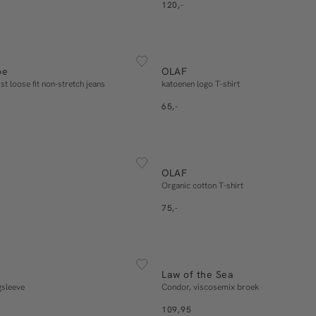
120,-
0/34
31/32
31/34
32/32
ESSENTIALS
33/32
33/34
34/32
S
M
L
XL
oe
OLAF
In winkelmand
In winkelmand
t loose fit non-stretch jeans
katoenen logo T-shirt
65,-
ESSENTIALS
S
M
L
XL
XXL
S
M
L
XL
OLAF
In winkelmand
In winkelmand
Organic cotton T-shirt
75,-
ESSENTIALS
S
M
L
XL
S
M
L
XL
Law of the Sea
In winkelmand
In winkelmand
gsleeve
Condor, viscosemix broek
109,95