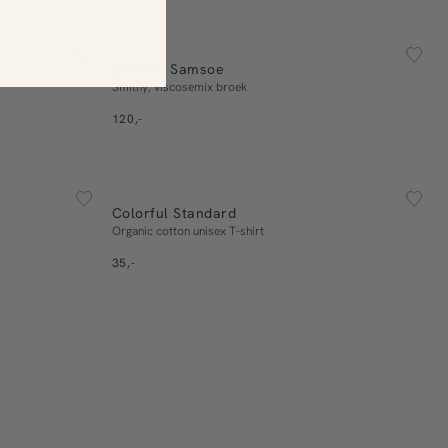
ESSENTIALS
S
M
L
XL
Samsoe Samsoe
In winkelmand
Smithy, viscosemix broek
120,-
ESSENTIALS
L
S
M
L
XL
XXL
Colorful Standard
In winkelmand
Organic cotton unisex T-shirt
35,-