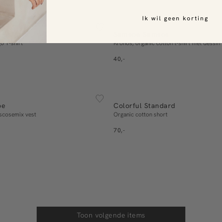
ESSENTIALS
S
M
L
XL
XXL
Ik wil geen korting
S
M
L
XL
Samsoe Samsoe
In winkelmand
In winkelmand
o T-shirt
Kronos, organic cotton t-shirt met dessin
40,-
ESSENTIALS
S
M
L
XL
S
M
L
XL
XX
oe
Colorful Standard
In winkelmand
In winkelmand
iscosemix vest
Organic cotton short
70,-
Toon volgende items