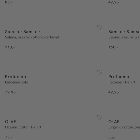
85,-
49,95
30/32
3
ESSENTIALS
ESSENTIALS
S
M
L
XL
32/34
Samsoe Samsoe
Samsoe Sams
In winkelmand
Saliam, organic cotton overhemd
Cosmo, regular wais
110,-
160,-
ESSENTIALS
ESSENTIALS
S
M
L
XL
Profuomo
Profuomo
In winkelmand
katoenen polo
Katoenen T-shirt
79,95
49,95
ESSENTIALS
ESSENTIALS
S
M
L
XL
OLAF
OLAF
In winkelmand
Organic cotton T-shirt
Organic cotton lon
75,-
85,-