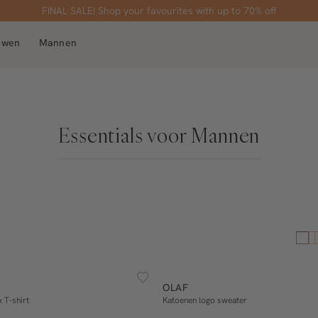
5% loyalty korting
FINAL SALE! Shop your favourites with up to 70% off
uwen
Mannen
Essentials voor Mannen
ESSENTIALS
S
M
L
XL
S
M
L
XL
a
OLAF
In winkelmand
In winkelmand
 T-shirt
Katoenen logo sweater