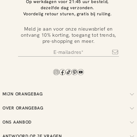
Op werkdagen voor 21:45 uur besteld,
We helpen je graag verder!
dezelfde dag verzonden.
Voordelig retour sturen, gratis bij ruiling.
Meld je aan voor onze nieuwsbrief en
ontvang 10% korting, toegang tot trends,
pre-shopping en meer.
MIJN ORANGEBAG
Volg je bestelling
OVER ORANGEBAG
Regel je retouren
Over ons
Check je loyalty saldo
ONS AANBOD
Duurzaamheid
Bekijk je wensenlijst
Dames
Reviews
ANTWOORD OP JE VRAGEN