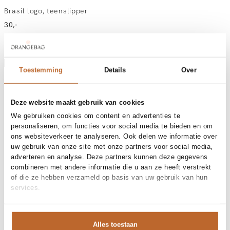
Brasil logo, teenslipper
30,-
Kleur
:
Roest
Toestemming
Details
Over
Kies jouw maat:
Maatadvies
Deze website maakt gebruik van cookies
41-42
43-44
45-46
We gebruiken cookies om content en advertenties te
personaliseren, om functies voor social media te bieden en om
ons websiteverkeer te analyseren. Ook delen we informatie over
uw gebruik van onze site met onze partners voor social media,
Vandaag besteld, dinsdag in huis
adverteren en analyse. Deze partners kunnen deze gegevens
Gratis bezorging vanaf €99
combineren met andere informatie die u aan ze heeft verstrekt
30 dagen bedenktijd
of die ze hebben verzameld op basis van uw gebruik van hun
services.
Materiaal en verzorging
Alles toestaan