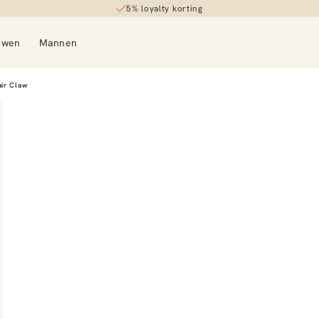
5% loyalty korting
uwen
Mannen
ir Claw