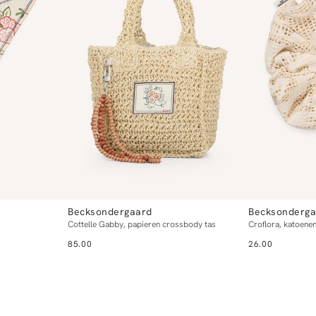
Becksondergaard
Becksonderga
Cottelle Gabby, papieren crossbody tas
Croflora, katoene
85.00
26.00