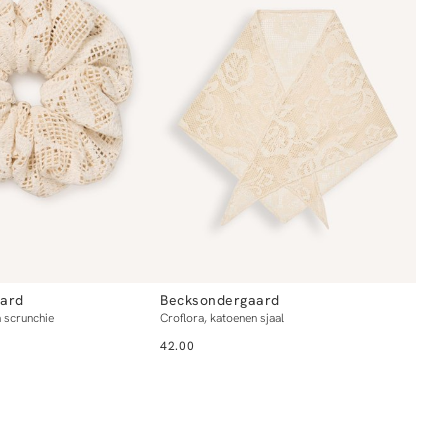
ard
Becksondergaard
n scrunchie
Croflora, katoenen sjaal
42.00