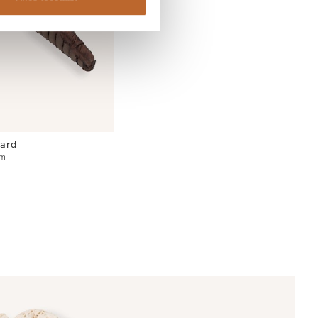
ard
em