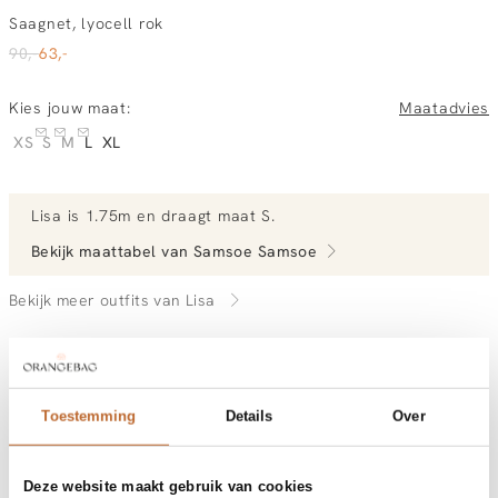
Saagnet, lyocell rok
90,-
63,-
Kies jouw maat:
Maatadvies
XS
S
M
L
XL
Lisa
is 1.75m en
draagt maat S.
Bekijk maattabel van
Samsoe Samsoe
Bekijk meer outfits van Lisa
Vandaag besteld, morgen in huis
Gratis bezorging vanaf €99
Toestemming
Details
Over
30 dagen bedenktijd
Deze website maakt gebruik van cookies