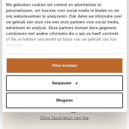
We gebruiken cookies om content en advertenties te
Materiaal en verzorging
personaliseren, om functies voor social media te bieden en om
Fabric
ons websiteverkeer te analyseren. Ook delen we informatie over
Fabric: 100% tencel lyocell
Maat en pasvorm
uw gebruik van onze site met onze partners voor social media,
Materiaal
Lyocell
adverteren en analyse. Deze partners kunnen deze gegevens
Reiniging
30°C machine wash
Pasvorm
Losvallend
combineren met andere informatie die u aan ze heeft verstrekt
Taillehoogte
Productdetails
Mid waist
of die ze hebben verzameld op basis van uw gebruik van hun
Maat model
S
services.
Merk
Samsoe Samsoe
Merk-artikelnummer
Verzenden en retour
F26200119
Productnaam
SAAGNET SHORT SKIRT, tencel
Bij Orangebag ontvang je gratis verzending vanaf €99. Alle
lyocell
Alles toestaan
Variantnummer
190910TCX
bestellingen worden verzonden met een track & trace-code,
Variantnaam
MULCH
zodat je jouw pakket altijd kunt volgen. Bestel je voor 21:45
Productnummer
00031691
Shop the look
uur op werkdagen? Dan wordt je pakket vandaag nog
Aanpassen
verzonden!
Sluiting
Ritsluiting
Vragen of hulp nodig?
Ilja
Saagnet, lyocell rok
Weigeren
Heb je vragen over onze producten of heb je hulp nodig bij
het plaatsen van een bestelling? Onze klantenservice staat
voor je klaar!
Shop favorieten van
Ilja
Neem contact met ons op via
info@orangebag.com