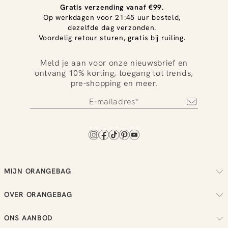
Gratis verzending vanaf €99.
Op werkdagen voor 21:45 uur besteld,
dezelfde dag verzonden.
Voordelig retour sturen, gratis bij ruiling.
Meld je aan voor onze nieuwsbrief en
ontvang 10% korting, toegang tot trends,
pre-shopping en meer.
MIJN ORANGEBAG
Volg je bestelling
OVER ORANGEBAG
Regel je retouren
Over ons
Check je loyalty saldo
ONS AANBOD
Duurzaamheid
Bekijk je wensenlijst