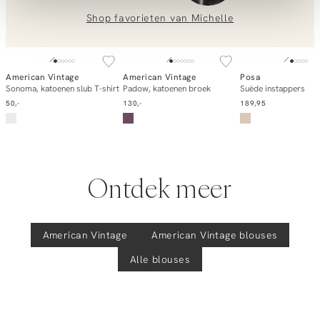
voor je klaar!
Shop favorieten van
Michelle
Neem contact met ons op via
info@orangebag.com
NEW IN
of bel ons op
0851 303631
(ma-vr: 09:00u-17:00u)
.
American Vintage
American Vintage
Posa
In winkelmand
In winkelmand
In winkelm
Sonoma, katoenen slub T-shirt
Padow, katoenen broek
Suède instappers
We helpen je graag verder!
50,-
130,-
189,95
Ontdek meer
American Vintage
American Vintage
blouses
Alle blouses