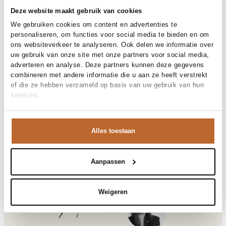
30 dagen bedenktijd
Deze website maakt gebruik van cookies
We gebruiken cookies om content en advertenties te
personaliseren, om functies voor social media te bieden en om
Materiaal en verzorging
ons websiteverkeer te analyseren. Ook delen we informatie over
uw gebruik van onze site met onze partners voor social media,
Fabric
Fabric: 100% cotton
adverteren en analyse. Deze partners kunnen deze gegevens
Materiaal
Maat en pasvorm
Katoen
combineren met andere informatie die u aan ze heeft verstrekt
Reiniging
30°C machine wash
of die ze hebben verzameld op basis van uw gebruik van hun
Maatadvies
Deze maat valt normaal
services.
Pasvorm
Productdetails
Losvallend
Maat model
36
Merk
American Vintage
Merk-artikelnummer
Verzenden en retour
PADO06A
Alles toestaan
Productnaam
PADOW
Variantnummer
Bij Orangebag ontvang je gratis verzending vanaf €99. Alle
00019673
Variantnaam
AUBURN VINTAGE
bestellingen worden verzonden met een track & trace-code,
Productnummer
00019673
zodat je jouw pakket altijd kunt volgen. Bestel je voor 21:45
Aanpassen
Shop the look
uur op werkdagen? Dan wordt je pakket vandaag nog
Patroon
Effen
verzonden!
Mouwlengte
Lange mouw
Weigeren
Sluiting
Knoopsluiting
Vragen of hulp nodig?
Michelle
Heb je vragen over onze producten of heb je hulp nodig bij
Padow, katoenen blouse
het plaatsen van een bestelling? Onze klantenservice staat