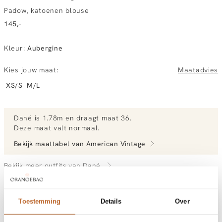
Padow, katoenen blouse
145,-
Kleur
:
Aubergine
Kies jouw maat:
Maatadvies
XS/S
M/L
Dané
is 1.78m en
draagt maat 36.
Deze maat valt normaal
.
Bekijk maattabel van
American Vintage
Bekijk meer outfits van Dané
Toestemming
Details
Over
Vandaag besteld, dinsdag gratis in huis
Gratis bezorging vanaf €99