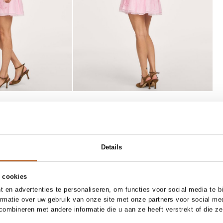
T
SOLD OUT
38/5
39
39/5
40
41
one size
Details
Marrea
E-mail mij
E-mail mij
dè sandalen
Gevlochten clutch
 cookies
39,-
 en advertenties te personaliseren, om functies voor social media te 
ormatie over uw gebruik van onze site met onze partners voor social me
ombineren met andere informatie die u aan ze heeft verstrekt of die z