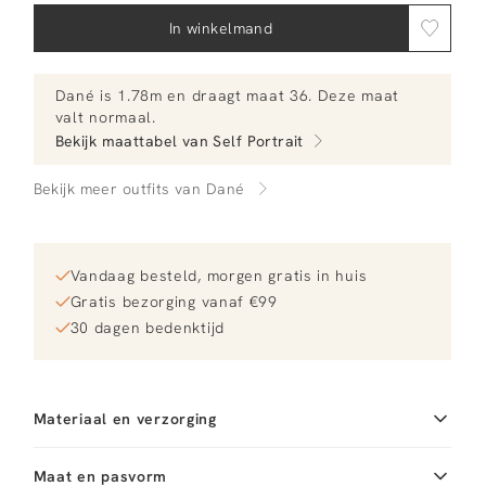
In winkelmand
Dané
is 1.78m en
draagt maat 36.
Deze maat
valt normaal
.
Bekijk maattabel van
Self Portrait
Bekijk meer outfits van Dané
Vandaag besteld, morgen gratis in huis
Gratis bezorging vanaf €99
30 dagen bedenktijd
Materiaal en verzorging
Fabric
Fabric:
Reiniging
Maat en pasvorm
Do not wash