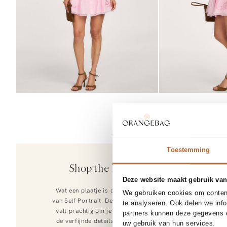
SOLD OU
37
38
Toestemming
Rotue
Shop the look
Dial Drunk, sue
Deze website maakt gebruik van
260,-
Wat een plaatje is dit ontwerp
We gebruiken cookies om content
van Self Portrait. Deze roze jurk
te analyseren. Ook delen we inf
valt prachtig om je lichaam en
partners kunnen deze gegevens c
de verfijnde details geven een
uw gebruik van hun services.