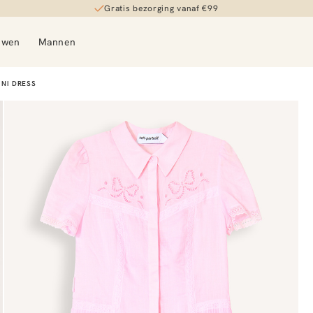
Gratis bezorging vanaf €99
uwen
Mannen
NI DRESS