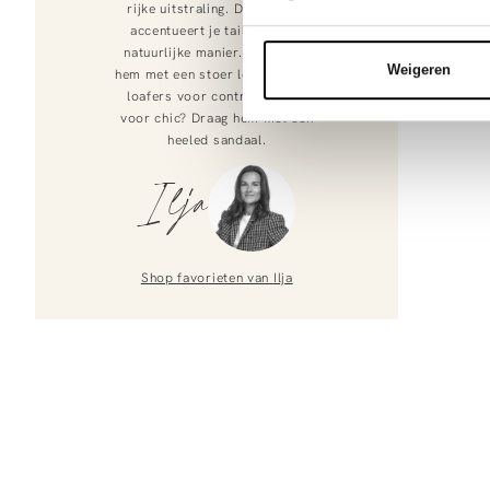
rijke uitstraling. De ceintuur
accentueert je taille op een
natuurlijke manier. Wij stylen
Weigeren
hem met een stoer leren jack en
loafers voor contrast. Ga je
voor chic? Draag hem met een
heeled sandaal.
Ilja
Shop favorieten van
Ilja