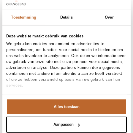
Gratis bezorging vanaf €99
30 dagen bedenktijd
Toestemming
Details
Over
Materiaal en verzorging
Deze website maakt gebruik van cookies
We gebruiken cookies om content en advertenties te
Fabric
Fabric: 88% viscose, 12% linen
personaliseren, om functies voor social media te bieden en om
Materiaal
Maat en pasvorm
Linnen, Viscose
ons websiteverkeer te analyseren. Ook delen we informatie over
Reiniging
30°C machine wash
Maatadvies
Deze maat valt normaal
uw gebruik van onze site met onze partners voor social media,
Pasvorm
Productdetails
Losvallend
adverteren en analyse. Deze partners kunnen deze gegevens
Maat model
36
combineren met andere informatie die u aan ze heeft verstrekt
Merk
My Essential Wardrobe
of die ze hebben verzameld op basis van uw gebruik van hun
Merk-artikelnummer
Verzenden en retour
10705578
services.
Productnaam
Dias, viscose/linnenmix top
Variantnummer
Bij Orangebag ontvang je gratis verzending vanaf €99. Alle
110601
Variantnaam
Bright White
bestellingen worden verzonden met een track & trace-code,
Productnummer
00031478
zodat je jouw pakket altijd kunt volgen. Bestel je voor 21:45
Alles toestaan
Shop the look
uur op werkdagen? Dan wordt je pakket vandaag nog
Patroon
Effen
verzonden!
Mouwlengte
Mouwloos
Wij zijn weg van deze witte ton-sur-ton look. De soepele
Aanpassen
Gelegenheid
Vakantie
Vragen of hulp nodig?
top valt losjes over de high waist broek, wat zorgt voor