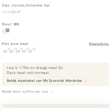
Dias, viscose/linnenmix top
79,95
55,97
Kleur
:
Wit
Kies jouw maat:
Maatadvies
34
36
38
40
42
Lisa
is 1.75m en
draagt maat 36.
Deze maat valt normaal
.
Bekijk maattabel van
My Essential Wardrobe
Bekijk meer outfits van Lisa
Vandaag besteld, morgen in huis