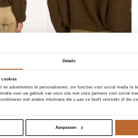
Details
 cookies
 en advertenties te personaliseren, om functies voor social media te 
XS
S
M
L
XL
one size
ormatie over uw gebruik van onze site met onze partners voor social me
ombineren met andere informatie die u aan ze heeft verstrekt of die z
Ellen Beekmans
In winkelmand
In winkelmand
x bermuda short
Vergulde oorstekers
30,-
Aanpassen