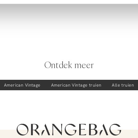
Ontdek meer
American Vintage
American Vintage
truien
Alle truien