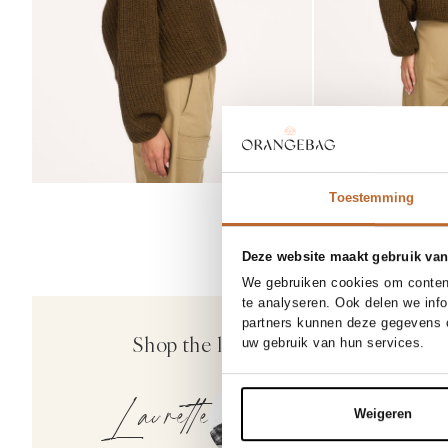
Toestemming
Deze website maakt gebruik van
We gebruiken cookies om content
te analyseren. Ook delen we inf
partners kunnen deze gegevens c
Co'Couture
Shop the look
uw gebruik van hun services.
Kesha, katoenmi
129,-
Laurette
Weigeren