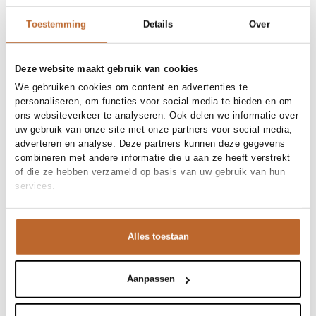
30 dagen bedenktijd
Toestemming
Details
Over
Materiaal en verzorging
Deze website maakt gebruik van cookies
Fabric
Fabric: 80% viscose, 20%
We gebruiken cookies om content en advertenties te
Maat en pasvorm
polyamide.
personaliseren, om functies voor social media te bieden en om
Materiaal
Viscose
ons websiteverkeer te analyseren. Ook delen we informatie over
Maatadvies
Deze maat valt normaal
Reiniging
30°C machine wash
uw gebruik van onze site met onze partners voor social media,
Pasvorm
Productdetails
Losvallend
adverteren en analyse. Deze partners kunnen deze gegevens
Maat model
36
combineren met andere informatie die u aan ze heeft verstrekt
Merk
Co'Couture
Merk-artikelnummer
Verzenden en retour
46079
of die ze hebben verzameld op basis van uw gebruik van hun
Productnaam
MemphisCC Dress
services.
Variantnummer
Bij Orangebag ontvang je gratis verzending vanaf €99. Alle
11
Variantnaam
Off white
bestellingen worden verzonden met een track & trace-code,
Productnummer
00030209
zodat je jouw pakket altijd kunt volgen. Bestel je voor 21:45
Alles toestaan
Shop the look
uur op werkdagen? Dan wordt je pakket vandaag nog
Patroon
Dierenprint, Glanzend, Print,
verzonden!
Strepen
Wat een heerlijke verschijning is deze jurk van
Mouwlengte
Korte mouw
Vragen of hulp nodig?
Aanpassen
Sluiting
Ritsluiting
Co'Couture. De grafische zigzagprint geeft direct een
Heb je vragen over onze producten of heb je hulp nodig bij
Zakken
Steekzakken
moderne vibe, terwijl de soepele stof prachtig langs je
het plaatsen van een bestelling? Onze klantenservice staat
Voering
Niet gevoerd