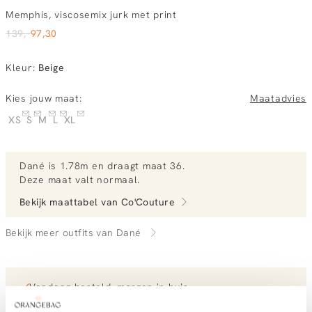
Memphis, viscosemix jurk met print
139,-
97,30
Kleur
:
Beige
Kies jouw maat:
Maatadvies
XS
S
M
L
XL
Dané
is 1.78m en
draagt maat 36.
Deze maat valt normaal
.
Bekijk maattabel van
Co'Couture
Bekijk meer outfits van Dané
Vandaag besteld, morgen in huis
Gratis bezorging vanaf €99