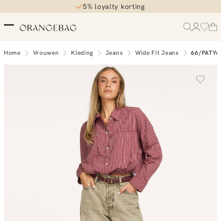
5% loyalty korting
Home
Vrouwen
Kleding
Jeans
Wide Fit Jeans
66/PATY6