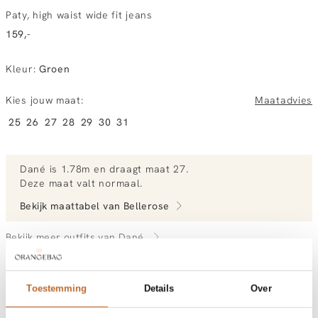
Paty, high waist wide fit jeans
159,-
Kleur
:
Groen
Kies jouw maat:
Maatadvies
25
26
27
28
29
30
31
Dané
is 1.78m en
draagt maat 27.
Deze maat valt normaal
.
Bekijk maattabel van
Bellerose
Bekijk meer outfits van Dané
Toestemming
Details
Over
Vandaag besteld, morgen gratis in huis
Gratis bezorging vanaf €99