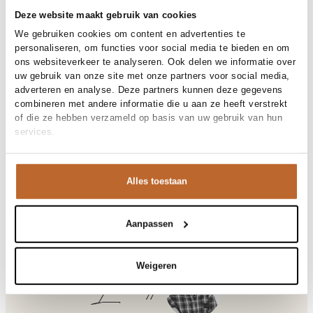
30 dagen bedenktijd
Deze website maakt gebruik van cookies
We gebruiken cookies om content en advertenties te
personaliseren, om functies voor social media te bieden en om
Materiaal en verzorging
ons websiteverkeer te analyseren. Ook delen we informatie over
uw gebruik van onze site met onze partners voor social media,
Fabric
Fabric: 100% cotton
adverteren en analyse. Deze partners kunnen deze gegevens
Materiaal
Maat en pasvorm
Denim, Katoen
combineren met andere informatie die u aan ze heeft verstrekt
Reiniging
30°C machine wash
of die ze hebben verzameld op basis van uw gebruik van hun
Maatadvies
Deze maat valt normaal
services.
Pasvorm (broeken)
Productdetails
Wide fit
Taillehoogte
High waist
Merk
Bellerose
Maat model
27
Merk-artikelnummer
Verzenden en retour
BW262166
Alles toestaan
Productnaam
66/PATY62 D0569
Variantnummer
Bij Orangebag ontvang je gratis verzending vanaf €99. Alle
00037007
Variantnaam
KHAKI SNOW
bestellingen worden verzonden met een track & trace-code,
Productnummer
00037007
zodat je jouw pakket altijd kunt volgen. Bestel je voor 21:45
Aanpassen
Shop the look
uur op werkdagen? Dan wordt je pakket vandaag nog
Patroon
Effen
verzonden!
Sluiting
Knoopsluiting
Weigeren
Zakken
5-pocket
Vragen of hulp nodig?
Laurette
Heb je vragen over onze producten of heb je hulp nodig bij
Paty, high waist wide fit jeans
het plaatsen van een bestelling? Onze klantenservice staat