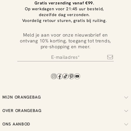
Gratis verzending vanaf €99.
Op werkdagen voor 21:45 uur besteld,
dezelfde dag verzonden.
Voordelig retour sturen, gratis bij ruiling.
Meld je aan voor onze nieuwsbrief en
ontvang 10% korting, toegang tot trends,
pre-shopping en meer.
MIJN ORANGEBAG
Volg je bestelling
OVER ORANGEBAG
Regel je retouren
Over ons
Check je loyalty saldo
ONS AANBOD
Duurzaamheid
Bekijk je wensenlijst