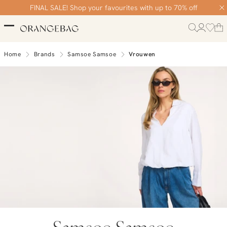
Gratis bezorging vanaf €99
FINAL SALE! Shop your favourites with up to 70% off
Home
Brands
Samsoe Samsoe
Vrouwen