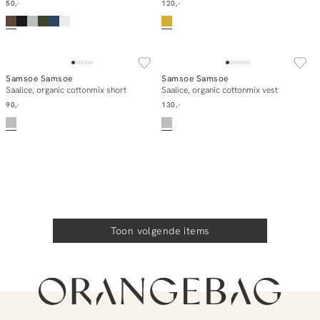
50,-
120,-
Samsoe Samsoe
Samsoe Samsoe
In winkelmand
In winkelmand
Saalice, organic cottonmix short
Saalice, organic cottonmix vest
90,-
130,-
Toon volgende items