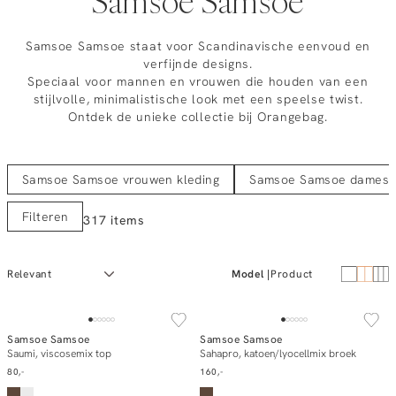
Samsoe Samsoe
Samsoe Samsoe staat voor Scandinavische eenvoud en
verfijnde designs.
Speciaal voor mannen en vrouwen die houden van een
stijlvolle, minimalistische look met een speelse twist.
Ontdek de unieke collectie bij Orangebag.
Samsoe Samsoe vrouwen kleding
Samsoe Samsoe dames 
Filteren
317 items
Model
Product
NEW IN
NEW IN
Samsoe Samsoe
Samsoe Samsoe
In winkelmand
In winkelmand
Saumi, viscosemix top
Sahapro, katoen/lyocellmix broek
80,-
160,-