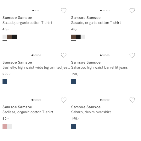
NEW IN
NEW IN
Samsoe Samsoe
Samsoe Samsoe
In winkelmand
In winkelmand
Sasade, organic cotton T-shirt
Sasade, organic cotton T-shirt
45,-
45,-
NEW IN
NEW IN
Samsoe Samsoe
Samsoe Samsoe
In winkelmand
In winkelmand
Sashelly, high waist wide leg printed jeans
Saharpo, high waist barrel fit jeans
200,-
190,-
NEW IN
NEW IN
Samsoe Samsoe
Samsoe Samsoe
In winkelmand
In winkelmand
Sadisas, organic cotton T-shirt
Saharp, denim overshirt
80,-
190,-
NEW IN