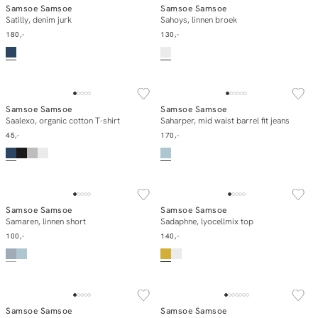
Samsoe Samsoe
Samsoe Samsoe
In winkelmand
In winkelmand
Satilly, denim jurk
Sahoys, linnen broek
180,-
130,-
ESSENTIALS
ESSENTIALS
Samsoe Samsoe
Samsoe Samsoe
In winkelmand
In winkelmand
Saalexo, organic cotton T-shirt
Saharper, mid waist barrel fit jeans
45,-
170,-
SOLD OUT
Samsoe Samsoe
Samsoe Samsoe
E-mail mij
In winkelmand
Samaren, linnen short
Sadaphne, lyocellmix top
100,-
140,-
Samsoe Samsoe
Samsoe Samsoe