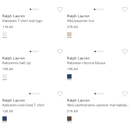
NEW IN
NEW IN
Ralph Lauren
Ralph Lauren
Add to cart
Add to cart
Katoenen T-shirt met logo
Wol/kasjmier trui
115.00
275.00
NEW IN
NEW IN
Ralph Lauren
Ralph Lauren
Add to cart
Add to cart
Katoenmix half zip
Katoenen ribcord blouse
195.00
195.00
NEW IN
NEW IN
Ralph Lauren
Ralph Lauren
Add to cart
Add to cart
Katoenen oversized T-shirt
Wol/cashmeremix spencer met kabelpatroon
125.00
215.00
NEW IN
NEW IN