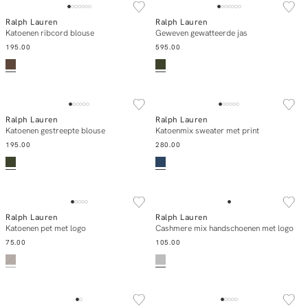
Ralph Lauren
Ralph Lauren
Add to cart
Add to cart
Katoenen ribcord blouse
Geweven gewatteerde jas
195.00
595.00
NEW IN
NEW IN
Ralph Lauren
Ralph Lauren
Add to cart
Add to cart
Katoenen gestreepte blouse
Katoenmix sweater met print
195.00
280.00
SOLD OUT
NEW IN
Ralph Lauren
Ralph Lauren
Notify me
Add to cart
Katoenen pet met logo
Cashmere mix handschoenen met logo
75.00
105.00
NEW IN
NEW IN