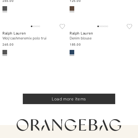
265.00
125.00
Ralph Lauren
Ralph Lauren
Add to cart
Add to cart
Wol/cashmeremix polo trui
Denim blouse
265.00
185.00
Load more items