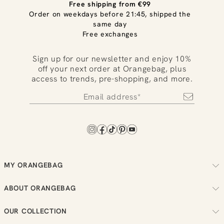
Free shipping from €99
Order on weekdays before 21:45, shipped the
same day
Free exchanges
Sign up for our newsletter and enjoy 10%
off your next order at Orangebag, plus
access to trends, pre-shopping, and more.
MY ORANGEBAG
Track your order
ABOUT ORANGEBAG
Arrange your returns
About us
Check your loyalty balance
OUR COLLECTION
Sustainability
View your wish list