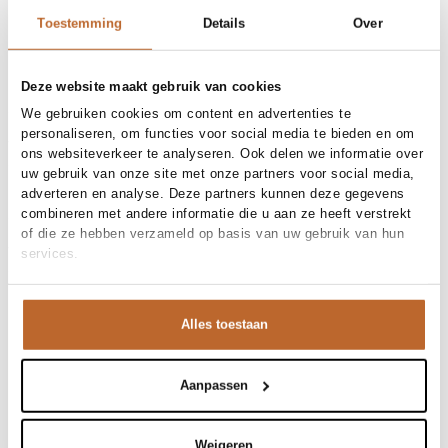
30-day returns
Toestemming
Details
Over
Materials and care
Deze website maakt gebruik van cookies
We gebruiken cookies om content en advertenties te
Material
Cashmere, Katoen, Wol
personaliseren, om functies voor social media te bieden en om
Cleaning
Size and fit
Hand wash
ons websiteverkeer te analyseren. Ook delen we informatie over
Size advice
This size fits normal
uw gebruik van onze site met onze partners voor social media,
Fit
Product details
Losvallend
adverteren en analyse. Deze partners kunnen deze gegevens
Size model
S
combineren met andere informatie die u aan ze heeft verstrekt
Brand
Ralph Lauren
of die ze hebben verzameld op basis van uw gebruik van hun
Product number brand
Shipping and Returns
211971865501
services.
Product name
JULIANNA-LONG SLEEVE-
At Orangebag, you get free delivery on orders over €99. All
PULLOVER
Variantnummer
00036618
orders are sent with a track & trace code, so you can always
Variant name
FLANNEL GREY HEATHER
track your parcel. If you place your order before 9.45 pm on
Alles toestaan
Product number
00036618
Shop the look
weekdays, your parcel will be dispatched today!
Pattern
Geborduurd, Gemeleerd, Logo
Questions or need help?
Deze klassieke kabeltrui van Ralph Lauren is zo’n item
Aanpassen
Sleeve length
Lange mouw
Do you have any questions about our products or need help
Occasion
Zakelijk
dat nooit uit de mode raakt. De slanke pasvorm en het
placing an order? Our customer service team is here to help!
verfijnde breisel maken hem perfect om solo te dragen
Contact us at
info@orangebag.com
or call us on
Cashmere mix trui met logo
Weigeren