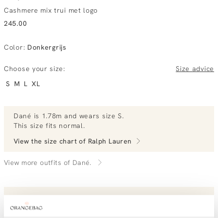
Cashmere mix trui met logo
245.00
Color
:
Donkergrijs
Choose your size:
Size advice
S
M
L
XL
Dané
is 1.78m and
wears size S.
This size fits normal
.
View the size chart of
Ralph Lauren
View more outfits of Dané.
Order by, morning gratis delivered tomorrow
Free shipping over €99