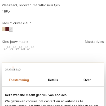
Weekend, lederen metallic muiltjes
189,-
Kleur
:
Zilverkleur
Kies jouw maat:
Maatadvies
37
38
39
40
41
Vandaag besteld, morgen gratis in huis
Gratis bezorging vanaf €99
30 dagen bedenktijd
Toestemming
Details
Over
Deze website maakt gebruik van cookies
Materiaal en verzorging
We gebruiken cookies om content en advertenties te
Fabric
Outside: leatherInside:
personaliseren, om functies voor social media te bieden en om