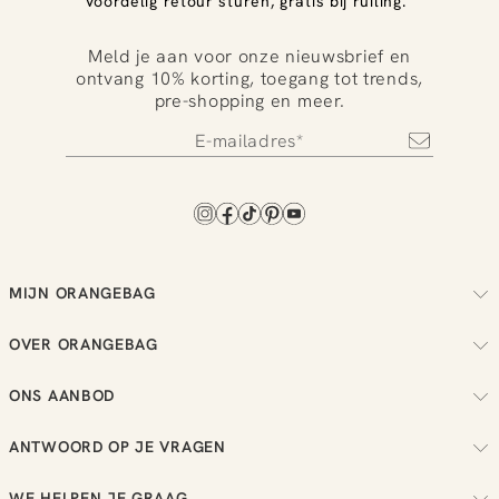
Voordelig retour sturen, gratis bij ruiling.
Meld je aan voor onze nieuwsbrief en
ontvang 10% korting, toegang tot trends,
pre-shopping en meer.
MIJN ORANGEBAG
Volg je bestelling
OVER ORANGEBAG
Regel je retouren
Over ons
Check je loyalty saldo
ONS AANBOD
Duurzaamheid
Bekijk je wensenlijst
Dames
Reviews
ANTWOORD OP JE VRAGEN
Heren
Vacatures
Alle meest gestelde vragen
New in
WE HELPEN JE GRAAG