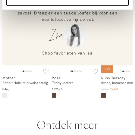
benen optisch langer laat lijken. Het contrast tussen het
voor je klaar!
frisse wit en de warme aardetint zorgt voor een modern
gevoel. Draag er een suède loafer bij voor een
Neem contact met ons op via
info@orangebag.com
moeiteloze, verfijnde set.
of bel ons op
0851 303631
(ma-vr: 09:00u-17:00u)
.
Isa
We helpen je graag verder!
Shop favorieten van
Isa
50%
Mother
Posa
Ruby Tuesday
In winkelmand
In winkelmand
In winkelm
Rabbit Hole, mid waist straight fit jeans
Teddy loafers
Ilyssa, katoenen maxi
346,-
199,95
159,-
79,50
Ontdek meer