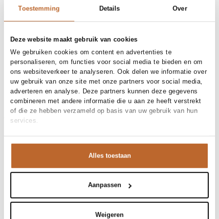
30 dagen bedenktijd
Toestemming
Details
Over
Deze website maakt gebruik van cookies
Materiaal en verzorging
We gebruiken cookies om content en advertenties te
Fabric
Fabric:
personaliseren, om functies voor social media te bieden en om
Materiaal
Maat en pasvorm
Katoen
ons websiteverkeer te analyseren. Ook delen we informatie over
Reiniging
30°C machine wash
uw gebruik van onze site met onze partners voor social media,
Maatadvies
Deze maat valt normaal
adverteren en analyse. Deze partners kunnen deze gegevens
Maat model
Productdetails
36
combineren met andere informatie die u aan ze heeft verstrekt
Merk
Ruby Tuesday
of die ze hebben verzameld op basis van uw gebruik van hun
Merk-artikelnummer
Verzenden en retour
T601-1166
services.
Productnaam
Ielies Kimono sleeve wrap top
Variantnummer
Bij Orangebag ontvang je gratis verzending vanaf €99. Alle
429
Variantnaam
Mud
bestellingen worden verzonden met een track & trace-code,
Productnummer
00030970
Alles toestaan
zodat je jouw pakket altijd kunt volgen. Bestel je voor 21:45
Shop the look
uur op werkdagen? Dan wordt je pakket vandaag nog
Patroon
Effen
verzonden!
Mouwlengte
Lange mouw
Aanpassen
Deze bruine overslagblouse met wijde mouwen is een
Vragen of hulp nodig?
Ilies, katoenen overslagtop
prachtig statement piece. Door de kortere pasvorm valt
Heb je vragen over onze producten of heb je hulp nodig bij
hij perfect op de taille van deze witte denim, wat je
het plaatsen van een bestelling? Onze klantenservice staat
Weigeren