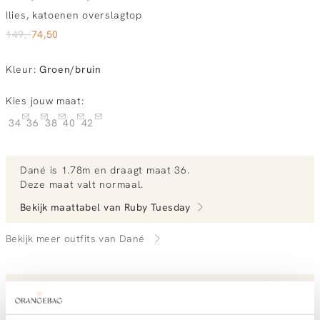
Ilies, katoenen overslagtop
149,-
74,50
Kleur
:
Groen/bruin
Kies jouw maat:
34
36
38
40
42
Dané
is 1.78m en
draagt maat 36.
Deze maat valt normaal
.
Bekijk maattabel van
Ruby Tuesday
Bekijk meer outfits van Dané
Vandaag besteld, dinsdag in huis
Gratis bezorging vanaf €99