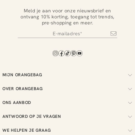
Meld je aan voor onze nieuwsbrief en
ontvang 10% korting, toegang tot trends,
pre-shopping en meer.
MIJN ORANGEBAG
Volg je bestelling
OVER ORANGEBAG
Regel je retouren
Over ons
Check je loyalty saldo
ONS AANBOD
Duurzaamheid
Bekijk je wensenlijst
Dames
Reviews
ANTWOORD OP JE VRAGEN
Heren
Vacatures
Alle meest gestelde vragen
New in
WE HELPEN JE GRAAG
Bestellen