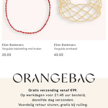
Ellen Beekmans
Ellen Beekmans
E
Vergulde halsketting met kralen
Vergulde armband
V
35.00
40.00
2
Gratis verzending vanaf €99.
Op werkdagen voor 21:45 uur besteld,
dezelfde dag verzonden.
Voordelig retour sturen, gratis bij ruiling.