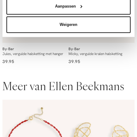
Aanpassen
Weigeren
By-Bar
By-Bar
B
Jules, vergulde halsketting met hanger
Micky, vergulde kralen halsketting
39.95
39.95
3
Meer van Ellen Beekmans