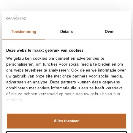
Bij Orangebag ontvang je gratis verzending vanaf €99. Alle
blauw
Variantnummer
00031662
bestellingen worden verzonden met een track & trace-code,
Ontdek meer
Variantnaam
|
zodat je jouw pakket altijd kunt volgen. Bestel je voor 21:45
Productnummer
00031662
uur op werkdagen? Dan wordt je pakket vandaag nog
verzonden!
Vergulde halsketting met schelpen
Toestemming
Details
Over
Ellen Beekmans
Ellen Beekmans
kettingen
Vragen of hulp nodig?
Heb je vragen over onze producten of heb je hulp nodig bij
Alle kettingen
het plaatsen van een bestelling? Onze klantenservice staat
Deze website maakt gebruik van cookies
voor je klaar!
We gebruiken cookies om content en advertenties te
personaliseren, om functies voor social media te bieden en om
Neem contact met ons op via
info@orangebag.com
ons websiteverkeer te analyseren. Ook delen we informatie over
Gerelateerde producten
uw gebruik van onze site met onze partners voor social media,
of bel ons op
adverteren en analyse. Deze partners kunnen deze gegevens
0851 303631
(ma-vr: 09:00u-17:00u)
.
combineren met andere informatie die u aan ze heeft verstrekt
We helpen je graag verder!
of die ze hebben verzameld op basis van uw gebruik van hun
services.
Alles toestaan