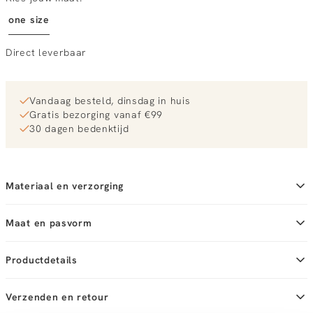
one size
Direct leverbaar
Vandaag besteld, dinsdag in huis
Gratis bezorging vanaf €99
30 dagen bedenktijd
Materiaal en verzorging
Maat en pasvorm
Productdetails
Merk
Ellen Beekmans
Merk-artikelnummer
Verzenden en retour
K1K3277
Productnaam
Oneven schelpenketting / licht