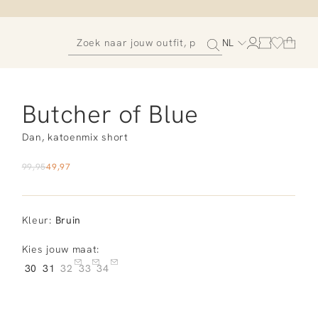
NL
Butcher of Blue
Dan, katoenmix short
99,95
49,97
Kleur
:
Bruin
Kies jouw maat:
30
31
32
33
34