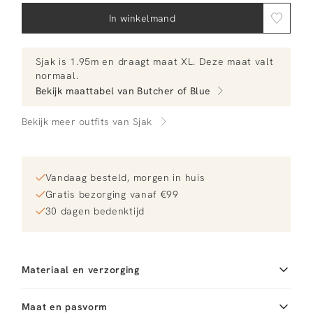
In winkelmand
Sjak
is 1.95m en
draagt maat XL.
Deze maat valt
normaal
.
Bekijk maattabel van
Butcher of Blue
Bekijk meer outfits van Sjak
Vandaag besteld, morgen in huis
Gratis bezorging vanaf €99
30 dagen bedenktijd
Materiaal en verzorging
Fabric
Fabric:
Materiaal
Maat en pasvorm
Katoen