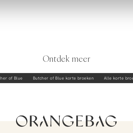
Ontdek meer
her of Blue
Butcher of Blue
korte broeken
Alle korte br