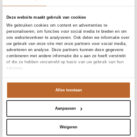
Gratis bezorging vanaf €99
30 dagen bedenktijd
Deze website maakt gebruik van cookies
We gebruiken cookies om content en advertenties te
personaliseren, om functies voor social media te bieden en om
Materiaal en verzorging
ons websiteverkeer te analyseren. Ook delen we informatie over
uw gebruik van onze site met onze partners voor social media,
Fabric
Fabric: 95% cotton (organic), 5%
adverteren en analyse. Deze partners kunnen deze gegevens
Maat en pasvorm
elastane.
combineren met andere informatie die u aan ze heeft verstrekt
Materiaal
Katoen
of die ze hebben verzameld op basis van uw gebruik van hun
Maatadvies
Deze maat valt normaal
Reiniging
30°C machine wash
services.
Pasvorm
Productdetails
Aansluitend
Maat model
S
Merk
Copenhagen Muse
Merk-artikelnummer
Verzenden en retour
208077
Alles toestaan
Productnaam
CMSIV-TOP
Variantnummer
Bij Orangebag ontvang je gratis verzending vanaf €99. Alle
1010
Variantnaam
Bright white
bestellingen worden verzonden met een track & trace-code,
Productnummer
00030313
zodat je jouw pakket altijd kunt volgen. Bestel je voor 21:45
Aanpassen
Shop the look
uur op werkdagen? Dan wordt je pakket vandaag nog
Patroon
Effen
verzonden!
Mouwlengte
Mouwloos
Weigeren
Gelegenheid
Vakantie
Vragen of hulp nodig?