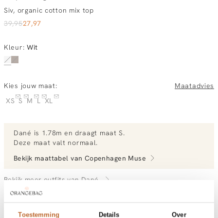
Siv, organic cotton mix top
39,95
27,97
Kleur
:
Wit
Kies jouw maat:
Maatadvies
XS
S
M
L
XL
Dané
is 1.78m en
draagt maat S.
Deze maat valt normaal
.
Bekijk maattabel van
Copenhagen Muse
Bekijk meer outfits van Dané
Toestemming
Details
Over
Vandaag besteld, morgen in huis