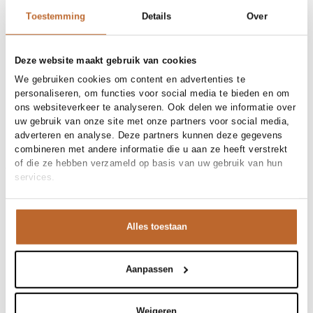
30 dagen bedenktijd
Toestemming
Details
Over
Materiaal en verzorging
Deze website maakt gebruik van cookies
We gebruiken cookies om content en advertenties te
Fabric
Fabric: 100% cotton
personaliseren, om functies voor social media te bieden en om
Materiaal
Maat en pasvorm
Denim, Katoen
ons websiteverkeer te analyseren. Ook delen we informatie over
Reiniging
30°C machine wash
Maatadvies
Deze maat valt normaal
uw gebruik van onze site met onze partners voor social media,
Pasvorm (broeken)
Productdetails
Wide fit
adverteren en analyse. Deze partners kunnen deze gegevens
Taillehoogte
High waist
combineren met andere informatie die u aan ze heeft verstrekt
Merk
Co'Couture
Maat model
36
of die ze hebben verzameld op basis van uw gebruik van hun
Merk-artikelnummer
Verzenden en retour
40056
services.
Productnaam
ColetteCC Embroidery LL Pant
Variantnummer
Bij Orangebag ontvang je gratis verzending vanaf €99. Alle
11
Variantnaam
Off white
bestellingen worden verzonden met een track & trace-code,
Productnummer
00030185
zodat je jouw pakket altijd kunt volgen. Bestel je voor 21:45
Alles toestaan
Shop the look
uur op werkdagen? Dan wordt je pakket vandaag nog
Patroon
Geborduurd
verzonden!
Sluiting
Knoopsluiting, Ritsluiting
Deze witte denim van Co'Couture is een echt statement
Aanpassen
Zakken
5-pocket
Vragen of hulp nodig?
Gelegenheid
Festival, Vakantie
piece door het prachtige opengewerkte borduursel langs
Heb je vragen over onze producten of heb je hulp nodig bij
de pijp. De high waist en wide fit laten je benen eindeloos
het plaatsen van een bestelling? Onze klantenservice staat
Colette, high waist loose fit non-stretch jeans
Weigeren