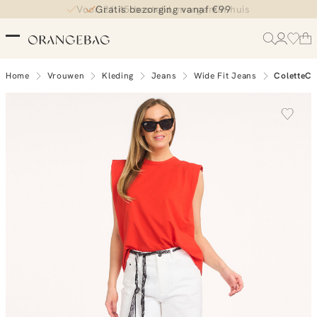
Voor 21.45 besteld, morgen in huis
Gratis bezorging vanaf €99
Home
Vrouwen
Kleding
Jeans
Wide Fit Jeans
ColetteCC