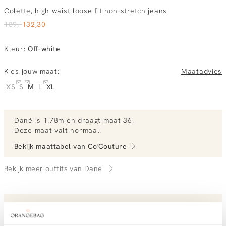
Colette, high waist loose fit non-stretch jeans
189,-
132,30
Kleur
:
Off-white
Kies jouw maat:
Maatadvies
XS
S
M
L
XL
Dané
is 1.78m en
draagt maat 36.
Deze maat valt normaal
.
Bekijk maattabel van
Co'Couture
Bekijk meer outfits van Dané
Vandaag besteld, morgen gratis in huis
Gratis bezorging vanaf €99