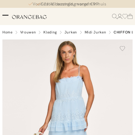
Voor 21.45 besteld, morgen in huis
Gratis bezorging vanaf €99
Home
Vrouwen
Kleding
Jurken
Midi Jurken
CHIFFON L