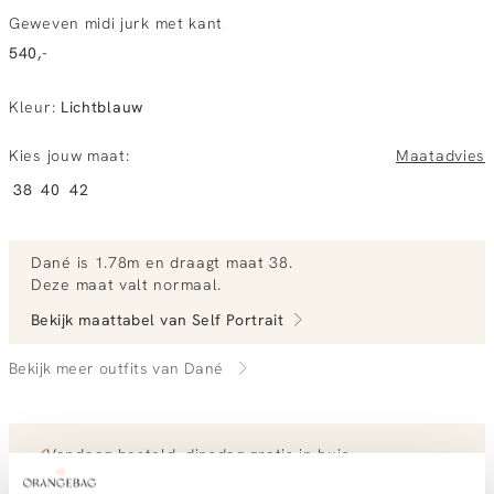
Geweven midi jurk met kant
540,-
Kleur
:
Lichtblauw
Kies jouw maat:
Maatadvies
38
40
42
Dané
is 1.78m en
draagt maat 38.
Deze maat valt normaal
.
Bekijk maattabel van
Self Portrait
Bekijk meer outfits van Dané
Vandaag besteld, dinsdag gratis in huis
Gratis bezorging vanaf €99