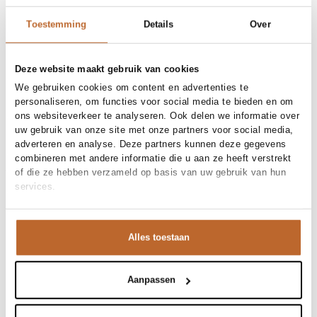
30 dagen bedenktijd
Toestemming
Details
Over
Materiaal en verzorging
Deze website maakt gebruik van cookies
Fabric
Fabric:
We gebruiken cookies om content en advertenties te
Materiaal
Maat en pasvorm
Kant
personaliseren, om functies voor social media te bieden en om
Reiniging
Dry clean only
ons websiteverkeer te analyseren. Ook delen we informatie over
Maatadvies
Deze maat valt normaal
uw gebruik van onze site met onze partners voor social media,
Pasvorm
Productdetails
Getailleerd
adverteren en analyse. Deze partners kunnen deze gegevens
Maat model
38
combineren met andere informatie die u aan ze heeft verstrekt
Merk
Self Portrait
Merk-artikelnummer
Verzenden en retour
PF26-035M
of die ze hebben verzameld op basis van uw gebruik van hun
Productnaam
CHIFFON LACE TIERED MIDI
services.
Bij Orangebag ontvang je gratis verzending vanaf €99. Alle
DRESS
Variantnummer
00036435
bestellingen worden verzonden met een track & trace-code,
Variantnaam
BLUE
zodat je jouw pakket altijd kunt volgen. Bestel je voor 21:45
Productnummer
00036435
Alles toestaan
Shop the look
uur op werkdagen? Dan wordt je pakket vandaag nog
verzonden!
Patroon
Effen, Kant
Deze lichtblauwe droom van Self Portrait is de perfecte
Mouwlengte
Mouwloos
Vragen of hulp nodig?
Aanpassen
Sluiting
Ritsluiting
keuze voor een zomerse bruiloft. Het verfijnde kant en
Heb je vragen over onze producten of heb je hulp nodig bij
Voering
Gedeeltelijk gevoerd
de gelaagde rok geven je een prachtige, vrouwelijke
het plaatsen van een bestelling? Onze klantenservice staat
Gelegenheid
Bruiloft, Gala, Party