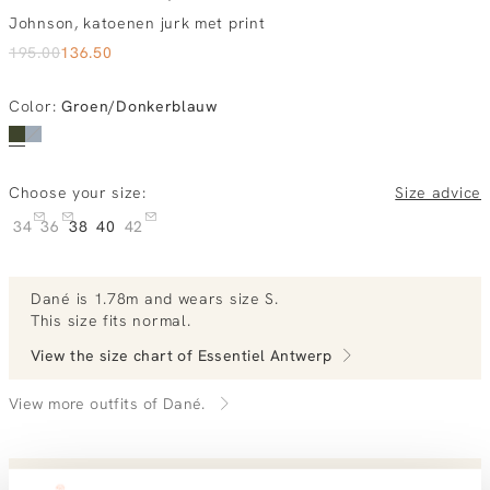
Johnson, katoenen jurk met print
195.00
136.50
Color
:
Groen/Donkerblauw
Choose your size:
Size advice
34
36
38
40
42
Dané
is 1.78m and
wears size S.
This size fits normal
.
View the size chart of
Essentiel Antwerp
View more outfits of Dané.
Order by, tuesday gratis delivered tomorrow