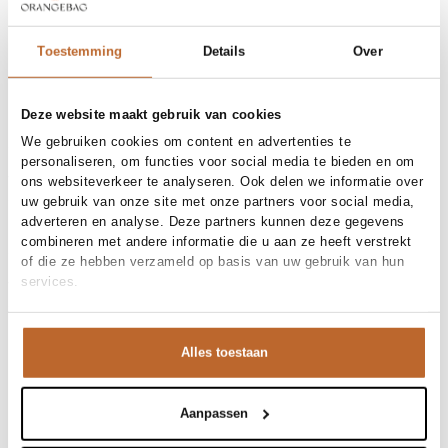
Free shipping over €99
30-day returns
Toestemming
Details
Over
Deze website maakt gebruik van cookies
Materials and care
We gebruiken cookies om content en advertenties te
Fabric
Fabric:
personaliseren, om functies voor social media te bieden en om
Material
Size and fit
Katoen
ons websiteverkeer te analyseren. Ook delen we informatie over
Cleaning
30°C machine wash
uw gebruik van onze site met onze partners voor social media,
Size advice
This size fits normal
adverteren en analyse. Deze partners kunnen deze gegevens
Fit
Product details
Losvallend
combineren met andere informatie die u aan ze heeft verstrekt
Size model
S
Brand
Essentiel Antwerp
of die ze hebben verzameld op basis van uw gebruik van hun
Product number brand
Shipping and Returns
JOHNSON
services.
Product name
JOHNSON
Variantnummer
At Orangebag, you get free delivery on orders over €99. All
J2AV
Variant name
Combo2 Avocado
orders are sent with a track & trace code, so you can always
Product number
00033351
Alles toestaan
track your parcel. If you place your order before 9.45 pm on
Shop the look
weekdays, your parcel will be dispatched today!
Pattern
Bloemen, Print
Sleeve length
Mouwloos
Questions or need help?
Aanpassen
Deze jurk is een prachtig statement piece door de
Closure
Ritsluiting, Strikceintuur
Do you have any questions about our products or need help
waanzinnige strik aan de voorzijde. De combinatie van