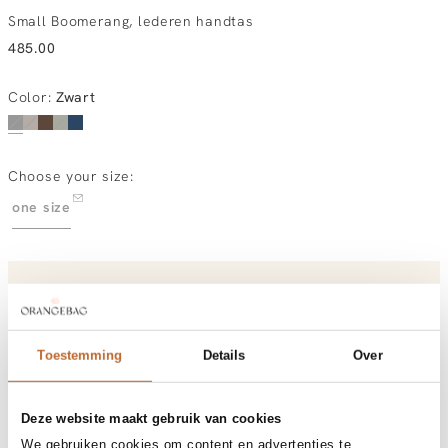
Small Boomerang, lederen handtas
485.00
Color
:
Zwart
Choose your size:
one size
Order by, tuesday gratis delivered tomorrow
Free shipping over €99
30-day returns
Toestemming
Details
Over
Materials and care
Deze website maakt gebruik van cookies
Fabric
Fabric: 100% cow leather
We gebruiken cookies om content en advertenties te