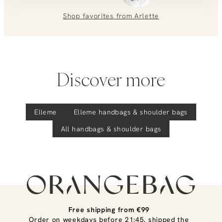
Shop favorites from
Arlette
Discover more
Elleme
Elleme
handbags & shoulder bags
All handbags & shoulder bags
Free shipping from €99
Order on weekdays before 21:45, shipped the