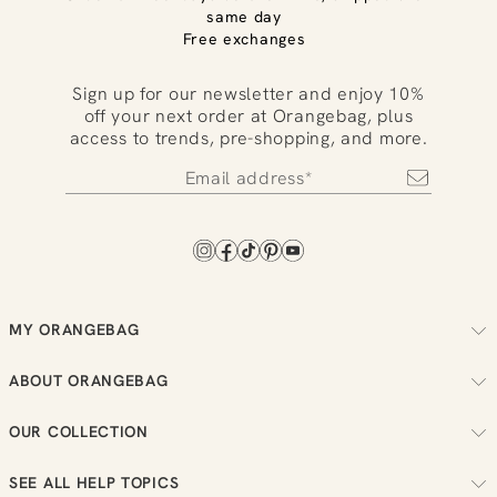
same day
Free exchanges
Sign up for our newsletter and enjoy 10%
off your next order at Orangebag, plus
access to trends, pre-shopping, and more.
MY ORANGEBAG
Track your order
ABOUT ORANGEBAG
Arrange your returns
About us
Check your loyalty balance
OUR COLLECTION
Sustainability
View your wish list
Women
Reviews
SEE ALL HELP TOPICS
Men