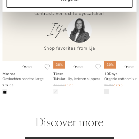
tee en je favoriete sneakers voor een relaxte look, of
draag hem met een mooie blouse voor een modisch
0851 303631 (Mon–Fri: 09:00–17:00). We’re happy to help!
contrast. Een echte eyecatcher!
Ilja
Shop favorites from
Ilja
SOLD OUT
30%
30%
Marrea
Tkees
10Days
Add to cart
Notify me
Add to ca
Gevlochten handtas large
Tubular Lily, lederen slippers
Organic cottonmix m
259.00
100.00
70.00
99.90
69.93
Discover more