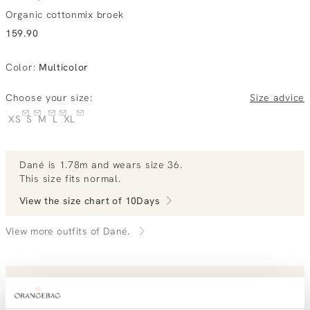
Organic cottonmix broek
159.90
Color
:
Multicolor
Choose your size:
Size advice
XS
S
M
L
XL
Dané
is 1.78m and
wears size 36.
This size fits normal
.
View the size chart of
10Days
View more outfits of Dané.
Order by, tuesday gratis delivered tomorrow
Free shipping over €99