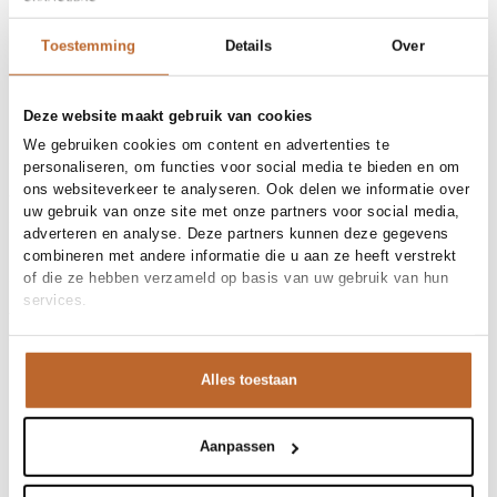
Free shipping over €99
30-day returns
Toestemming
Details
Over
Deze website maakt gebruik van cookies
Materials and care
We gebruiken cookies om content en advertenties te
personaliseren, om functies voor social media te bieden en om
Fabric
Fabric: 100% cotton
ons websiteverkeer te analyseren. Ook delen we informatie over
Material
Size and fit
Katoen
Cleaning
30°C machine wash
uw gebruik van onze site met onze partners voor social media,
Size advice
This size fits normal
adverteren en analyse. Deze partners kunnen deze gegevens
Fit
Product details
Losvallend
combineren met andere informatie die u aan ze heeft verstrekt
Size model
S
of die ze hebben verzameld op basis van uw gebruik van hun
Brand
Bellerose
services.
Product number brand
Shipping and Returns
BW262318
Product name
VOSS62 T1473
Variantnummer
At Orangebag, you get free delivery on orders over €99. All
00037042
Variant name
BLACK BLUE
orders are sent with a track & trace code, so you can always
Alles toestaan
Product number
00037042
track your parcel. If you place your order before 9.45 pm on
Shop the look
weekdays, your parcel will be dispatched today!
Pattern
Effen
Sleeve length
Korte mouw
Aanpassen
Questions or need help?
Dit zwarte boxy tee van Bellerose heeft die relaxte,
Do you have any questions about our products or need help
Voss, katoenen T-shirt
nonchalante uitstraling waar we zo van houden. De