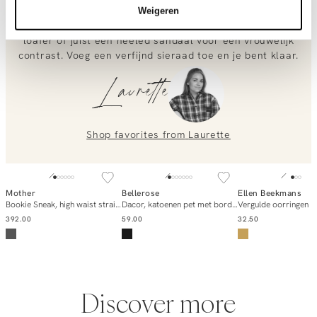
placing an order? Our customer service team is here to help!
kortere, rechte pasvorm valt prachtig over een high waist
Weigeren
Contact us at
info@orangebag.com
or call us on
denim. Combineer deze sportieve look met een elegante
loafer of juist een heeled sandaal voor een vrouwelijk
0851 303631 (Mon–Fri: 09:00–17:00). We’re happy to help!
contrast. Voeg een verfijnd sieraad toe en je bent klaar.
Laurette
Shop favorites from
Laurette
Mother
Bellerose
Ellen Beekmans
Add to cart
Add to cart
Add to ca
Bookie Sneak, high waist straight fit jeans
Dacor, katoenen pet met borduursel
Vergulde oorringen
392.00
59.00
32.50
Discover more