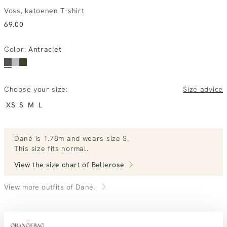
Voss, katoenen T-shirt
69.00
Color
:
Antraciet
Choose your size:
Size advice
XS
S
M
L
Dané
is 1.78m and
wears size S.
This size fits normal
.
View the size chart of
Bellerose
View more outfits of Dané.
ordered today, tuesday at home