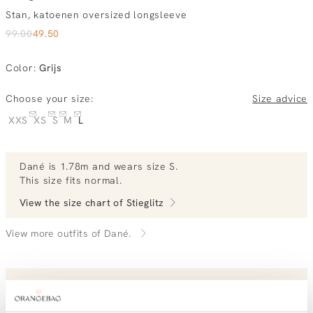
Stan, katoenen oversized longsleeve
99.00
49.50
Color
:
Grijs
Choose your size:
Size advice
XXS
XS
S
M
L
Dané
is 1.78m and
wears size S.
This size fits normal
.
View the size chart of
Stieglitz
View more outfits of Dané.
Order by, morning delivered tomorrow
Free shipping over €99