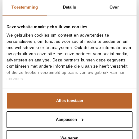
30-day returns
Toestemming
Details
Over
Materials and care
Deze website maakt gebruik van cookies
We gebruiken cookies om content en advertenties te
Fabric
Fabric: 100% cotton
personaliseren, om functies voor social media te bieden en om
Material
Size and fit
Katoen
ons websiteverkeer te analyseren. Ook delen we informatie over
Cleaning
30°C machine wash
Size advice
This size fits normal
uw gebruik van onze site met onze partners voor social media,
Fit
Product details
Oversized
adverteren en analyse. Deze partners kunnen deze gegevens
Size model
S
combineren met andere informatie die u aan ze heeft verstrekt
Brand
Stieglitz
of die ze hebben verzameld op basis van uw gebruik van hun
Product number brand
Shipping and Returns
S2602075
services.
Product name
Stan Skate Double Longsleeve
Variantnummer
At Orangebag, you get free delivery on orders over €99. All
025
Variant name
Yellow
orders are sent with a track & trace code, so you can always
Product number
00029032
track your parcel. If you place your order before 9.45 pm on
Alles toestaan
Shop the look
weekdays, your parcel will be dispatched today!
Pattern
Geborduurd, Logo
Questions or need help?
Stan, katoenen oversized longsleeve
Gelaagdheid is het geheim van deze nonchalante look.
Aanpassen
Do you have any questions about our products or need help
Het grijze oversized tee over de zachtgele top zorgt voor
placing an order? Our customer service team is here to help!
een fris kleuraccent. De denim shorts met rafelrand
Contact us at
info@orangebag.com
or call us on
Weigeren