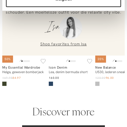
geven de outfit een stoer randje. Draag er een chunky
sneaker bij en sla dat groene jacket nonchalant over je
0851 303631 (Mon–Fri: 09:00–17:00). We’re happy to help!
schouder. Een moeiteloze outfit voor die relaxte city vibe.
Isa
Shop favorites from
Isa
50%
20%
My Essential Wardrobe
Icon Denim
New Balance
Add to cart
Add to cart
Add to ca
Helga, geweven bomberjack
Lea, denim bermuda short
169.95
84.97
160.00
120.00
96.00
Discover more