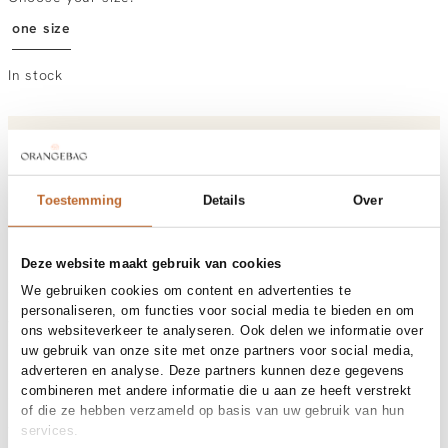
one size
In stock
Order by, morning gratis delivered tomorrow
Free shipping over €99
30-day returns
Toestemming
Details
Over
Deze website maakt gebruik van cookies
Materials and care
We gebruiken cookies om content en advertenties te
Fabric
Material: 18K gold plated brass
personaliseren, om functies voor social media te bieden en om
Size and fit
ons websiteverkeer te analyseren. Ook delen we informatie over
uw gebruik van onze site met onze partners voor social media,
adverteren en analyse. Deze partners kunnen deze gegevens
Product details
combineren met andere informatie die u aan ze heeft verstrekt
Brand
Mimi et Toi
of die ze hebben verzameld op basis van uw gebruik van hun
Product number brand
Shipping and Returns
Polly necklace
services.
Product name
Polly necklace