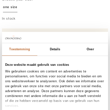
one size
In stock
Order by, morning gratis delivered tomorrow
Free shipping over €99
30-day returns
Toestemming
Details
Over
Deze website maakt gebruik van cookies
Materials and care
We gebruiken cookies om content en advertenties te
Fabric
Material: 18K gold plated brass
personaliseren, om functies voor social media te bieden en om
Size and fit
ons websiteverkeer te analyseren. Ook delen we informatie over
uw gebruik van onze site met onze partners voor social media,
adverteren en analyse. Deze partners kunnen deze gegevens
Product details
combineren met andere informatie die u aan ze heeft verstrekt
Brand
Mimi et Toi
of die ze hebben verzameld op basis van uw gebruik van hun
Product number brand
Shipping and Returns
Erin Necklace
services.
Product name
Erin Necklace