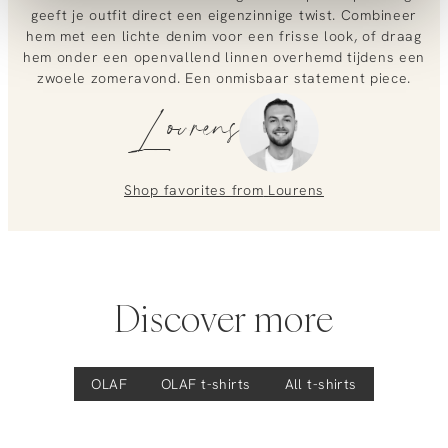
placing an order? Our customer service team is here to help!
Dotted Face, organic cotton T-shirt
geeft je outfit direct een eigenzinnige twist. Combineer
Contact us at
info@orangebag.com
or call us on
hem met een lichte denim voor een frisse look, of draag
hem onder een openvallend linnen overhemd tijdens een
0851 303631 (Mon–Fri: 09:00–17:00). We’re happy to help!
zwoele zomeravond. Een onmisbaar statement piece.
Lourens
Shop favorites from
Lourens
Discover more
OLAF
OLAF
t-shirts
All t-shirts