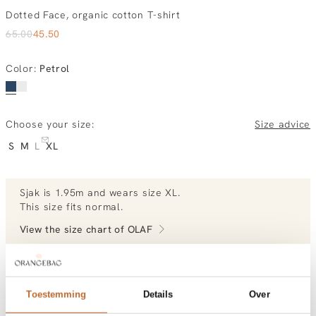
Dotted Face, organic cotton T-shirt
65.00
45.50
Color
:
Petrol
Choose your size:
Size advice
S
M
L
XL
Sjak
is 1.95m and
wears size XL.
This size fits normal
.
View the size chart of
OLAF
View more outfits of Sjak.
Toestemming
Details
Over
ordered today, tuesday at home