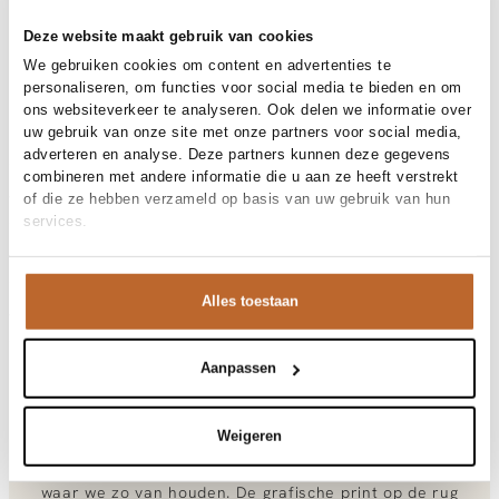
Free shipping over €99
Deze website maakt gebruik van cookies
30-day returns
We gebruiken cookies om content en advertenties te
personaliseren, om functies voor social media te bieden en om
ons websiteverkeer te analyseren. Ook delen we informatie over
uw gebruik van onze site met onze partners voor social media,
Materials and care
adverteren en analyse. Deze partners kunnen deze gegevens
Fabric
Fabric: 100% organic cotton
combineren met andere informatie die u aan ze heeft verstrekt
Material
Size and fit
Katoen
of die ze hebben verzameld op basis van uw gebruik van hun
Cleaning
30°C machine wash
services.
Size advice
This size fits normal
Fit
Product details
Losvallend
Size model
XL
Brand
OLAF
Alles toestaan
Product number brand
Shipping and Returns
M250100
Product name
DOTTED FACE TEES
Variantnummer
At Orangebag, you get free delivery on orders over €99. All
00035981
Aanpassen
Variant name
GULF COAST
orders are sent with a track & trace code, so you can always
Product number
00035981
track your parcel. If you place your order before 9.45 pm on
Shop the look
weekdays, your parcel will be dispatched today!
Pattern
Effen, Logo, Print
Weigeren
Sleeve length
Korte mouw
Questions or need help?
Dit petrolkleurige tee van OLAF heeft die relaxte vibe
Occasion
Festival, Vakantie
Do you have any questions about our products or need help
waar we zo van houden. De grafische print op de rug