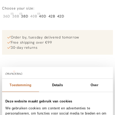
Choose your size:
36D
38B
38D
40B
40D
42B
42D
Order by, tuesday delivered tomorrow
Free shipping over €99
30-day returns
Materials and care
Fabric
Fabric:
Cleaning
Size and fit
Hand wash
Toestemming
Details
Over
Size advice
This size fits normal
Product details
Deze website maakt gebruik van cookies
Brand
Beachlife
We gebruiken cookies om content en advertenties te
Product number brand
Shipping and Returns
BSW112B
personaliseren, om functies voor social media te bieden en om
Product name
112B - Pink Shimmer padded top