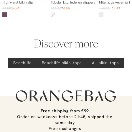
Add to cart
Notify me
Add to ca
High waist bikinislip
Tubular Lily, lederen slippers
34.95
24.47
100.00
70.00
149.95
104.97
Discover more
Beachlife
Beachlife
bikini tops
All bikini tops
Free shipping from €99
Order on weekdays before 21:45, shipped the
same day
Free exchanges