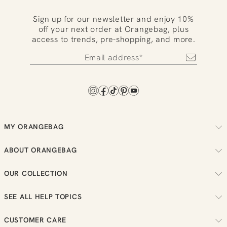
Sign up for our newsletter and enjoy 10%
off your next order at Orangebag, plus
access to trends, pre-shopping, and more.
MY ORANGEBAG
Track your order
ABOUT ORANGEBAG
Arrange your returns
About us
Check your loyalty balance
OUR COLLECTION
Sustainability
View your wish list
Women
Reviews
SEE ALL HELP TOPICS
Men
Job vacancies
Order
New in
CUSTOMER CARE
Bestellen