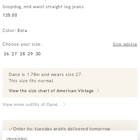
Snopdog, mid waist straight leg jeans
125.00
Color
:
Ecru
Choose your size:
Size advice
26
27
28
29
30
Dané
is 1.78m and
wears size 27.
This size fits normal
.
View the size chart of
American Vintage
View more outfits of Dané.
Order by, tuesday gratis delivered tomorrow
Free shipping over €99