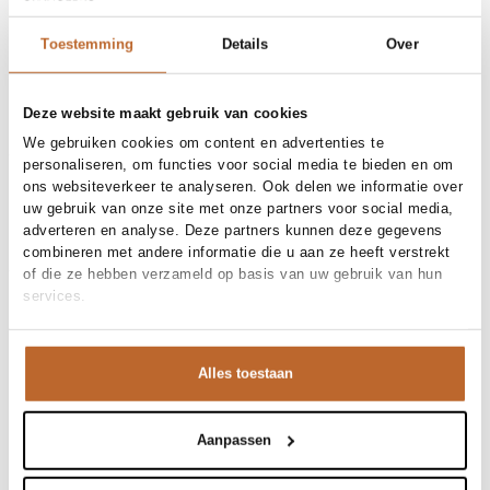
30-day returns
Toestemming
Details
Over
Materials and care
Deze website maakt gebruik van cookies
Fabric
Fabric: 100% cotton
We gebruiken cookies om content en advertenties te
Material
Size and fit
Katoen
personaliseren, om functies voor social media te bieden en om
Cleaning
40°C machine wash
ons websiteverkeer te analyseren. Ook delen we informatie over
Size advice
This size fits normal
uw gebruik van onze site met onze partners voor social media,
Fit (bottoms)
Product details
Straight fit
Waist height
Mid waist
adverteren en analyse. Deze partners kunnen deze gegevens
Brand
American Vintage
Size model
27
combineren met andere informatie die u aan ze heeft verstrekt
Product number brand
Shipping and Returns
SNOP11B
of die ze hebben verzameld op basis van uw gebruik van hun
Product name
SNOPDOG
services.
Variantnummer
At Orangebag, you get free delivery on orders over €99. All
00020698
Variant name
ECRU
orders are sent with a track & trace code, so you can always
Product number
00020698
track your parcel. If you place your order before 9.45 pm on
Shop the look
weekdays, your parcel will be dispatched today!
Alles toestaan
Closure
Knoopsluiting, Ritsluiting
Pockets
5-pocket
Questions or need help?
Een ton-sur-ton basis in gebroken wit oogt direct heel
Do you have any questions about our products or need help
Snopdog, mid waist straight leg jeans
Aanpassen
luxe. Door daar deze gestreepte knit aan toe te voegen,
placing an order? Our customer service team is here to help!
geef je de look een speelse twist. De zachte kwaliteit
Contact us at
info@orangebag.com
or call us on