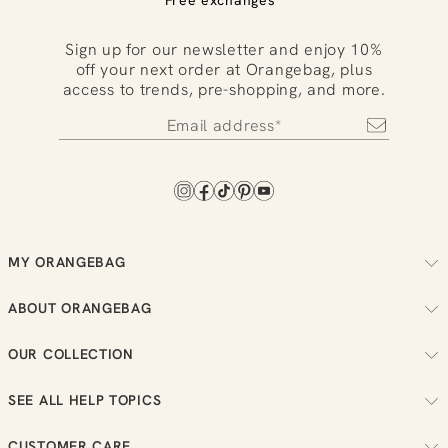
Free exchanges
Sign up for our newsletter and enjoy 10%
off your next order at Orangebag, plus
access to trends, pre-shopping, and more.
MY ORANGEBAG
Track your order
ABOUT ORANGEBAG
Arrange your returns
About us
Check your loyalty balance
OUR COLLECTION
Sustainability
View your wish list
Women
Reviews
SEE ALL HELP TOPICS
Men
Job vacancies
Order
New in
CUSTOMER CARE