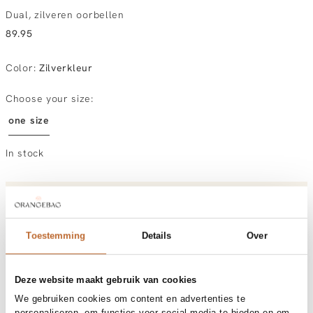
Dual, zilveren oorbellen
89.95
Color
:
Zilverkleur
Choose your size:
one size
In stock
Order by, morning delivered tomorrow
Free shipping over €99
30-day returns
Toestemming
Details
Over
Deze website maakt gebruik van cookies
Materials and care
We gebruiken cookies om content en advertenties te
Fabric
Material: 925  Sterling silver
personaliseren, om functies voor social media te bieden en om