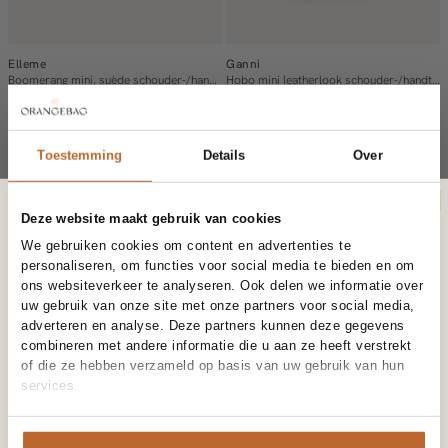
Elleme
Ganni
Boomerang mini, suède schouder-/handtas
Hobo mini leatherlook schouder-/handtas
435,-
395,-
Toestemming
Details
Over
Enjoy 10% off your first order
Deze website maakt gebruik van cookies
We gebruiken cookies om content en advertenties te
Schrijf je in voor The Orange Club en ontvang als eerste exclusieve
personaliseren, om functies voor social media te bieden en om
aanbiedingen, nieuwe collecties en zorgvuldig geselecteerde
ons websiteverkeer te analyseren. Ook delen we informatie over
fashioninspiratie.
uw gebruik van onze site met onze partners voor social media,
adverteren en analyse. Deze partners kunnen deze gegevens
Als welkomstcadeau ontvang je
10% korting
op je eerste bestelling.
combineren met andere informatie die u aan ze heeft verstrekt
of die ze hebben verzameld op basis van uw gebruik van hun
Email
services.
Mimi et Toi
Mimi et Toi
SCHRIJF JE IN
Vesper, vergulde ring met parel
Elena, vergulde halsketting met hanger