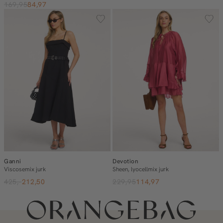
169,95
84,97
Ganni
Devotion
Viscosemix jurk
Sheen, lyocellmix jurk
425,-
212,50
229,95
114,97