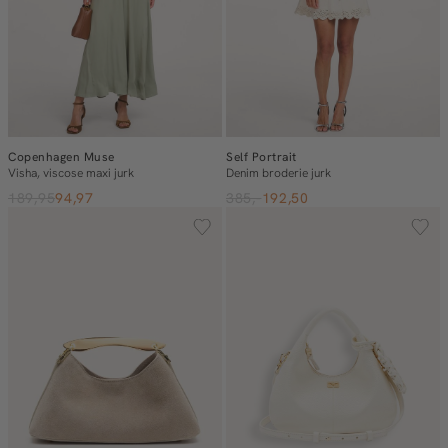
Copenhagen Muse
Self Portrait
Visha, viscose maxi jurk
Denim broderie jurk
189,95
94,97
385,-
192,50