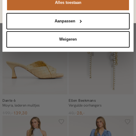
Alles toestaan
195,-
220,-
Ik wil geen korting
Aanpassen
Weigeren
Dante 6
Ellen Beekmans
Moyra, lederen muiltjes
Vergulde oorhangers
199,-
139,30
40,-
28,-