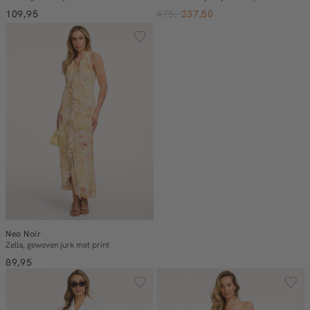
109,95
475,-
237,50
Neo Noir
Zella, geweven jurk met print
89,95