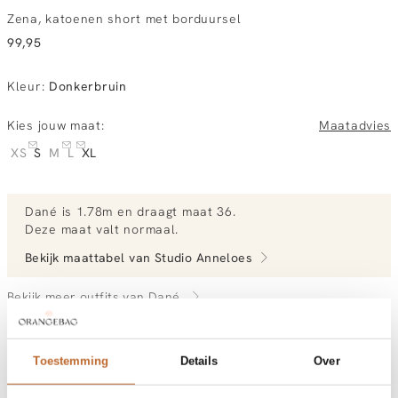
Zena, katoenen short met borduursel
99,95
Kleur
:
Donkerbruin
Kies jouw maat:
Maatadvies
XS
S
M
L
XL
Dané
is 1.78m en
draagt maat 36.
Deze maat valt normaal
.
Bekijk maattabel van
Studio Anneloes
Bekijk meer outfits van Dané
Toestemming
Details
Over
Vandaag besteld, morgen gratis in huis
Gratis bezorging vanaf €99