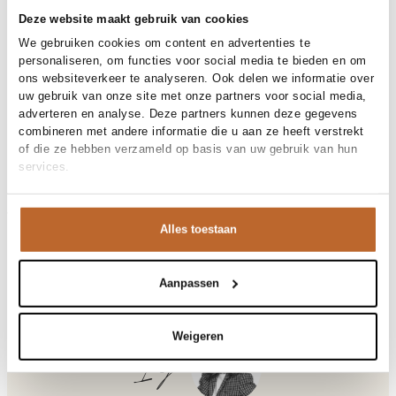
30 dagen bedenktijd
Deze website maakt gebruik van cookies
We gebruiken cookies om content en advertenties te
personaliseren, om functies voor social media te bieden en om
Materiaal en verzorging
ons websiteverkeer te analyseren. Ook delen we informatie over
uw gebruik van onze site met onze partners voor social media,
Fabric
Fabric: 100% cotton
adverteren en analyse. Deze partners kunnen deze gegevens
Materiaal
Maat en pasvorm
Katoen
combineren met andere informatie die u aan ze heeft verstrekt
Reiniging
30°C machine wash
of die ze hebben verzameld op basis van uw gebruik van hun
Maatadvies
Deze maat valt normaal
services.
Pasvorm
Productdetails
Losvallend
Taillehoogte
High waist
Merk
Studio Anneloes
Maat model
36
Merk-artikelnummer
Verzenden en retour
13941
Alles toestaan
Productnaam
Zena broderie shorts
Variantnummer
Bij Orangebag ontvang je gratis verzending vanaf €99. Alle
8700
Variantnaam
espresso
bestellingen worden verzonden met een track & trace-code,
Productnummer
00037987
zodat je jouw pakket altijd kunt volgen. Bestel je voor 21:45
Aanpassen
Shop the look
uur op werkdagen? Dan wordt je pakket vandaag nog
Patroon
Geborduurd
verzonden!
Zakken
Steekzakken
Weigeren
Voering
Geheel gevoerd
Vragen of hulp nodig?
Ilja
Gelegenheid
Vakantie
Heb je vragen over onze producten of heb je hulp nodig bij
het plaatsen van een bestelling? Onze klantenservice staat
Zena, katoenen short met borduursel