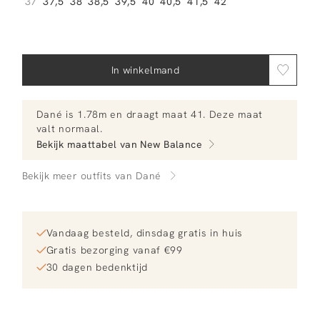
37
37,5
38
38,5
39,5
40
40,5
41,5
42
In winkelmand
Dané
is 1.78m en
draagt maat 41.
Deze maat
valt normaal
.
Bekijk maattabel van
New Balance
Bekijk meer outfits van Dané
Vandaag besteld, dinsdag gratis in huis
Gratis bezorging vanaf €99
30 dagen bedenktijd