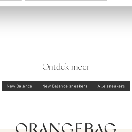
Ontdek meer
New Balance
New Balance
sneakers
Alle sneakers