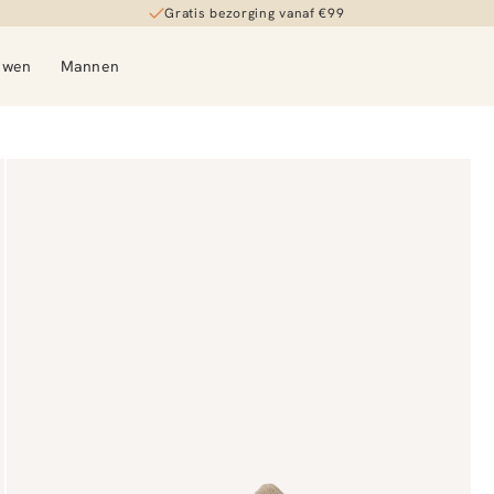
Gratis bezorging vanaf €99
uwen
Mannen