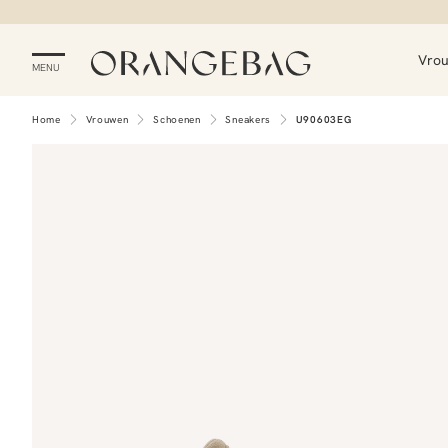
Vro
MENU
Home
Vrouwen
Schoenen
Sneakers
U90603EG