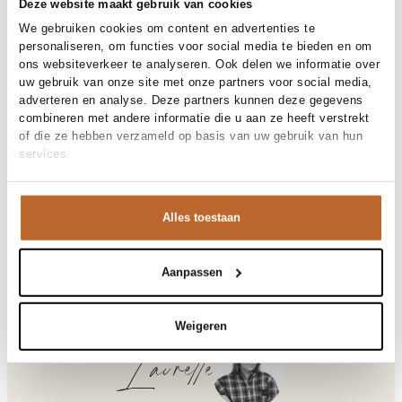
30 dagen bedenktijd
Deze website maakt gebruik van cookies
We gebruiken cookies om content en advertenties te
personaliseren, om functies voor social media te bieden en om
ons websiteverkeer te analyseren. Ook delen we informatie over
Materiaal en verzorging
uw gebruik van onze site met onze partners voor social media,
adverteren en analyse. Deze partners kunnen deze gegevens
Fabric
Fabric:
combineren met andere informatie die u aan ze heeft verstrekt
Reiniging
Maat en pasvorm
30°C machine wash
of die ze hebben verzameld op basis van uw gebruik van hun
services.
Maatadvies
Deze maat valt normaal
Pasvorm
Productdetails
Losvallend
Taillehoogte
High waist
Merk
Summum
Maat model
36
Alles toestaan
Merk-artikelnummer
Verzenden en retour
4s2997-11817
Productnaam
Trousers Silky touch
Variantnummer
Bij Orangebag ontvang je gratis verzending vanaf €99. Alle
334
Variantnaam
Deepfig
bestellingen worden verzonden met een track & trace-code,
Aanpassen
Productnummer
00032478
zodat je jouw pakket altijd kunt volgen. Bestel je voor 21:45
Shop the look
uur op werkdagen? Dan wordt je pakket vandaag nog
Patroon
Effen, Glanzend
verzonden!
Weigeren
Sluiting
Strikceintuur
Zakken
Paspelzakken, Steekzakken
Vragen of hulp nodig?
Laurette
Gelegenheid
Bruiloft, Festival, Vakantie
Heb je vragen over onze producten of heb je hulp nodig bij
het plaatsen van een bestelling? Onze klantenservice staat
Geweven broek