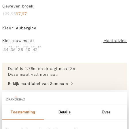
Geweven broek
139,95
97,97
Kleur
:
Aubergine
Kies jouw maat:
Maatadvies
34
36
38
40
42
Dané
is 1.78m en
draagt maat 36.
Deze maat valt normaal
.
Bekijk maattabel van
Summum
Bekijk meer outfits van Dané
Toestemming
Details
Over
Vandaag besteld, morgen in huis
Gratis bezorging vanaf €99