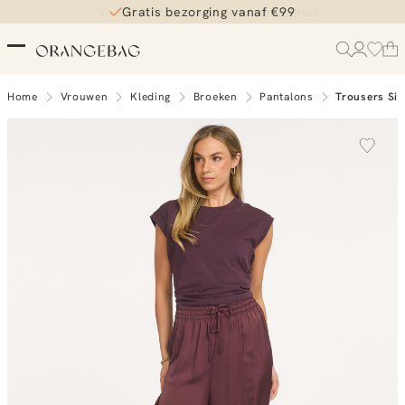
Voor 21.45 besteld, morgen in huis
Gratis bezorging vanaf €99
Home
Vrouwen
Kleding
Broeken
Pantalons
Trousers Sil