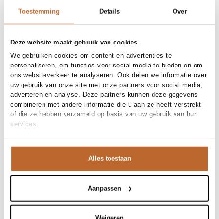
30 dagen bedenktijd
Toestemming
Details
Over
Materiaal en verzorging
Deze website maakt gebruik van cookies
We gebruiken cookies om content en advertenties te
Fabric
Fabric: 75% polyamide, 25%
personaliseren, om functies voor social media te bieden en om
Maat en pasvorm
elastane.
ons websiteverkeer te analyseren. Ook delen we informatie over
Reiniging
30°C machine wash
Maatadvies
Deze maat valt normaal
uw gebruik van onze site met onze partners voor social media,
Maat model
Productdetails
S
adverteren en analyse. Deze partners kunnen deze gegevens
combineren met andere informatie die u aan ze heeft verstrekt
Merk
Studio Anneloes
of die ze hebben verzameld op basis van uw gebruik van hun
Merk-artikelnummer
Verzenden en retour
Leona top - 91541
services.
Productnaam
Leona top
Variantnummer
Bij Orangebag ontvang je gratis verzending vanaf €99. Alle
8700
Variantnaam
espresso
bestellingen worden verzonden met een track & trace-code,
Productnummer
00035605
zodat je jouw pakket altijd kunt volgen. Bestel je voor 21:45
Alles toestaan
Shop the look
uur op werkdagen? Dan wordt je pakket vandaag nog
Patroon
Effen
verzonden!
Mouwlengte
Mouwloos
Deze diepbruine top is een echt statement piece door de
Aanpassen
Vragen of hulp nodig?
Leona, medium travel jersey top
krachtige schouderlijn. Wij vinden het contrast met deze
Heb je vragen over onze producten of heb je hulp nodig bij
lichte denim prachtig; het oogt fris en modern. Draag de
het plaatsen van een bestelling? Onze klantenservice staat
Weigeren