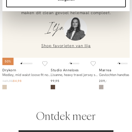
top half in je broek om de high waist pasvorm te
voor je klaar!
benadrukken. Een leren riem en een elegante loafer
maken dit clean gevoel helemaal compleet.
Neem contact met ons op via
info@orangebag.com
of bel ons op
Ilja
0851 303631
(ma-vr: 09:00u-17:00u)
.
We helpen je graag verder!
Shop favorieten van
Ilja
SOLD OUT
50%
Drykorn
Studio Anneloes
Marrea
In winkelmand
In winkelmand
E-mail mi
Medley, mid waist loose fit non-stretch jeans
Lisanne, heavy travel jersey short
Gevlochten handtas
169,95
84,98
99,95
209,-
Ontdek meer