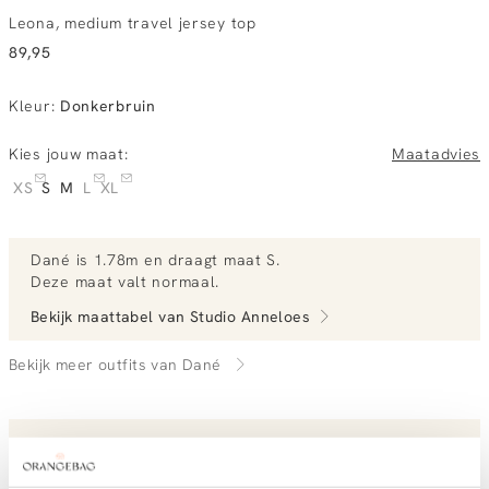
Leona, medium travel jersey top
89,95
Kleur
:
Donkerbruin
Kies jouw maat:
Maatadvies
XS
S
M
L
XL
Dané
is 1.78m en
draagt maat S.
Deze maat valt normaal
.
Bekijk maattabel van
Studio Anneloes
Bekijk meer outfits van Dané
Vandaag besteld, dinsdag in huis
Gratis bezorging vanaf €99