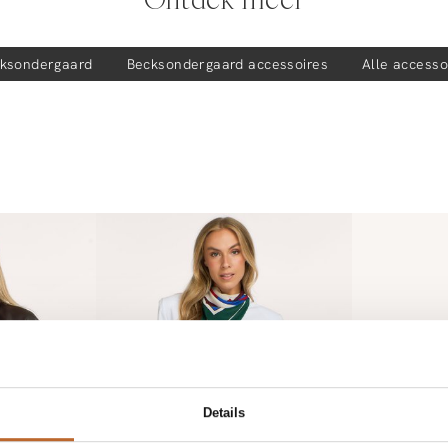
ksondergaard
Becksondergaard
accessoires
Alle accesso
Details