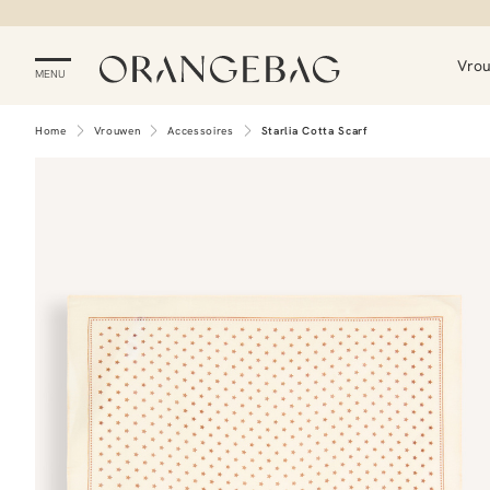
Vro
MENU
Home
Vrouwen
Accessoires
Starlia Cotta Scarf