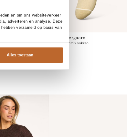
bieden en om ons websiteverkeer
dia, adverteren en analyse. Deze
e hebben verzameld op basis van
Becksondergaard
look schouder-/handtas
Cotta, katoenmix sokken
10.00
Alles toestaan