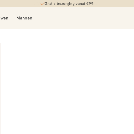
Gratis bezorging vanaf €99
uwen
Mannen