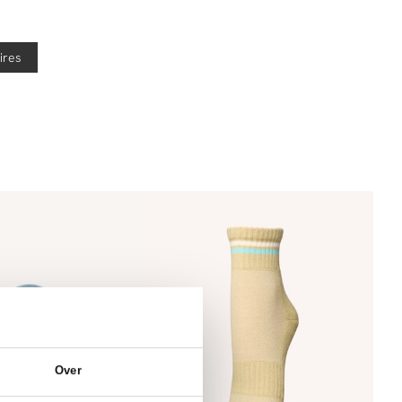
Bestel je voor 21:45 uur op werkdagen? Dan wordt je
Starlia cotta scarf
pakket vandaag nog verzonden!
ires
Vragen of hulp nodig?
Heb je vragen over onze producten of heb je hulp
nodig bij het plaatsen van een bestelling? Onze
klantenservice staat voor je klaar!
Neem contact met ons op via
info@orangebag.com
of bel ons op
0851 303631
(ma-vr: 09:00u-17:00u)
.
We helpen je graag verder!
Over