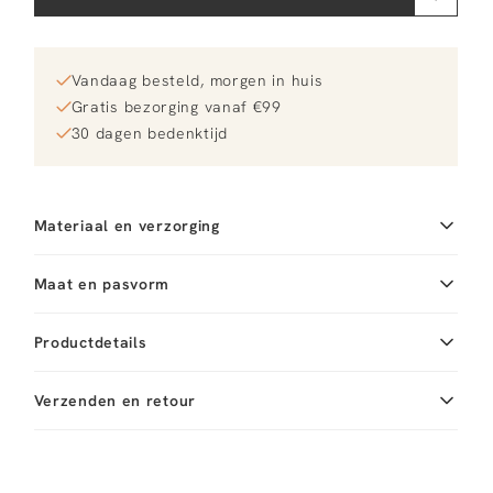
Vandaag besteld, morgen in huis
Gratis bezorging vanaf €99
30 dagen bedenktijd
Materiaal en verzorging
Maat en pasvorm
Productdetails
Merk
Becksondergaard
Merk-artikelnummer
Verzenden en retour
2604300049
Productnaam
Starlia Cotta Scarf
Variantnummer
Bij Orangebag ontvang je gratis verzending vanaf €99.
80
Variantnaam
Birch White
Alle bestellingen worden verzonden met een track &
Productnummer
00036155
trace-code, zodat je jouw pakket altijd kunt volgen.