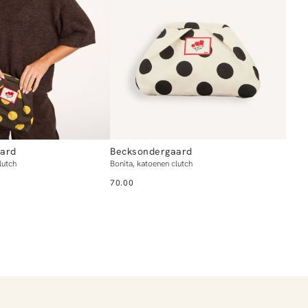
ard
Becksondergaard
lutch
Bonita, katoenen clutch
70.00