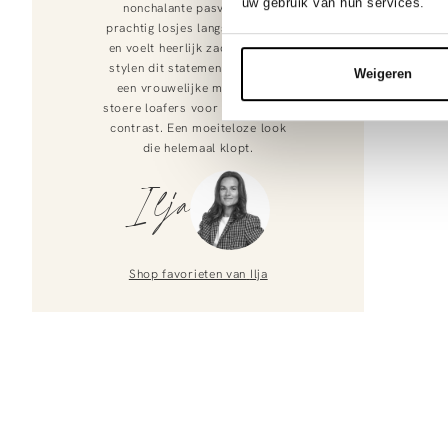
uw gebruik van hun services.
nonchalante pasvorm valt
prachtig losjes langs je lichaam
en voelt heerlijk zacht aan. Wij
stylen dit statement piece met
Weigeren
een vrouwelijke midi-rok en
stoere loafers voor het perfecte
contrast. Een moeiteloze look
die helemaal klopt.
Ilja
Shop favorieten van
Ilja