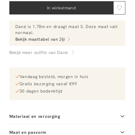
In winkelmand
Dané
is 1.78m en
draagt maat S.
Deze maat valt
normaal
.
Bekijk maattabel van
Jiji
Bekijk meer outfits van Dané
Vandaag besteld, morgen in huis
Gratis bezorging vanaf €99
30 dagen bedenktijd
Materiaal en verzorging
Materiaal
Katoen
Reiniging
Maat en pasvorm
30°C machine wash