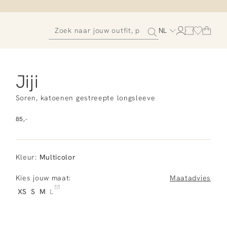
NL
Jiji
Soren, katoenen gestreepte longsleeve
85,-
Kleur
:
Multicolor
Kies jouw maat:
Maatadvies
XS
S
M
L