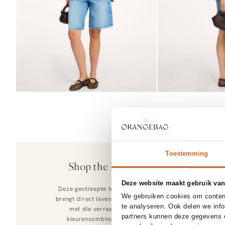
25
30%
Toestemming
Citizens of
Shop the look
Court, denim b
269,-
188,30
Deze website maakt gebruik van
Deze gestreepte tee van Jiji
We gebruiken cookies om content
brengt direct leven in je outfit
te analyseren. Ook delen we inf
met die verrassende
partners kunnen deze gegevens c
kleurencombinatie. De