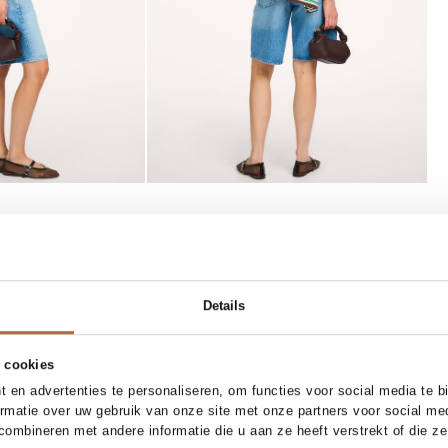
26
27
28
29
30
one size
Details
 Humanity
Ganni
In winkelmand
In winkelmand
ermuda short
Bou bag
395,-
 cookies
 en advertenties te personaliseren, om functies voor social media te 
ormatie over uw gebruik van onze site met onze partners voor social me
ombineren met andere informatie die u aan ze heeft verstrekt of die z