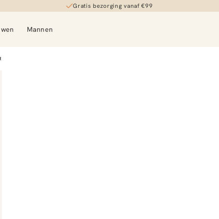
Gratis bezorging vanaf €99
uwen
Mannen
t