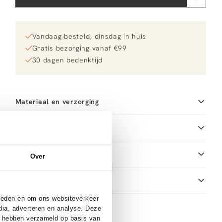
Vandaag besteld, dinsdag in huis
Gratis bezorging vanaf €99
30 dagen bedenktijd
Materiaal en verzorging
Fabric
Material: 18K gold plated
Maat en pasvorm
brass
Productdetails
Over
Merk
Mimi et Toi
Merk-artikelnummer
Verzenden en retour
Shelly pendant
Productnaam
Shelly pendant
Variantnummer
Bij Orangebag ontvang je gratis verzending vanaf €99.
00037803
bieden en om ons websiteverkeer
Variantnaam
G
Alle bestellingen worden verzonden met een track &
dia, adverteren en analyse. Deze
Productnummer
00037803
trace-code, zodat je jouw pakket altijd kunt volgen.
e hebben verzameld op basis van