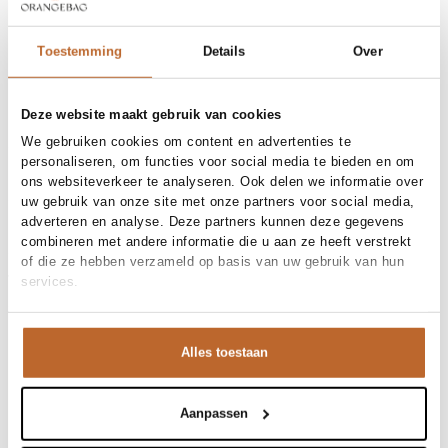
Gratis bezorging vanaf €99
30 dagen bedenktijd
Toestemming
Details
Over
Deze website maakt gebruik van cookies
Materiaal en verzorging
We gebruiken cookies om content en advertenties te
Fabric
Fabric: 93% recycled polyester,
personaliseren, om functies voor social media te bieden en om
Maat en pasvorm
7% elastane
ons websiteverkeer te analyseren. Ook delen we informatie over
Reiniging
30°C machine wash
uw gebruik van onze site met onze partners voor social media,
Maatadvies
Deze maat valt normaal
adverteren en analyse. Deze partners kunnen deze gegevens
Pasvorm
Productdetails
Losvallend
combineren met andere informatie die u aan ze heeft verstrekt
Taillehoogte
High waist
Merk
Samsoe Samsoe
of die ze hebben verzameld op basis van uw gebruik van hun
Maat model
36
Merk-artikelnummer
Verzenden en retour
F21200187
services.
Productnaam
UMA TROUSERS 10167
Variantnummer
Bij Orangebag ontvang je gratis verzending vanaf €99. Alle
194014TCX
Variantnaam
OMBRE BLUE
bestellingen worden verzonden met een track & trace-code,
Productnummer
00015467
Alles toestaan
zodat je jouw pakket altijd kunt volgen. Bestel je voor 21:45
Shop the look
uur op werkdagen? Dan wordt je pakket vandaag nog
Patroon
Effen
verzonden!
Type
Co-ords
Aanpassen
We houden van dit contrast. De soepele plissé broek
Zakken
Steekzakken
Vragen of hulp nodig?
Gelegenheid
Bruiloft, Vakantie
heeft een prachtige valling en combineert moeiteloos