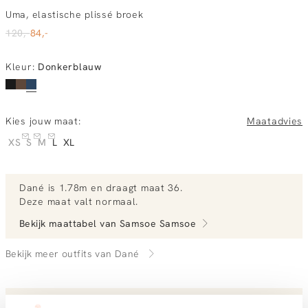
Uma, elastische plissé broek
120,-
84,-
Kleur
:
Donkerblauw
Kies jouw maat:
Maatadvies
XS
S
M
L
XL
Dané
is 1.78m en
draagt maat 36.
Deze maat valt normaal
.
Bekijk maattabel van
Samsoe Samsoe
Bekijk meer outfits van Dané
Vandaag besteld, morgen in huis