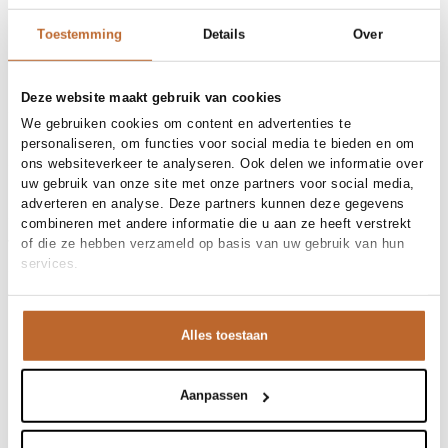
30 dagen bedenktijd
Toestemming
Details
Over
Materiaal en verzorging
Deze website maakt gebruik van cookies
Fabric
Fabric: 70% cotton, 27%
We gebruiken cookies om content en advertenties te
Maat en pasvorm
polyamide, 3% elastane.
personaliseren, om functies voor social media te bieden en om
Materiaal
Katoen
ons websiteverkeer te analyseren. Ook delen we informatie over
Maatadvies
Deze maat valt normaal
Reiniging
30°C machine wash
uw gebruik van onze site met onze partners voor social media,
Pasvorm
Productdetails
Losvallend
adverteren en analyse. Deze partners kunnen deze gegevens
Maat model
36
combineren met andere informatie die u aan ze heeft verstrekt
Merk
Co'Couture
Merk-artikelnummer
Verzenden en retour
500407
of die ze hebben verzameld op basis van uw gebruik van hun
Productnaam
PoppyCC SS Shirtdress
services.
Variantnummer
Bij Orangebag ontvang je gratis verzending vanaf €99. Alle
40004
Variantnaam
Pale Blue
bestellingen worden verzonden met een track & trace-code,
Productnummer
00039214
zodat je jouw pakket altijd kunt volgen. Bestel je voor 21:45
Alles toestaan
Shop the look
uur op werkdagen? Dan wordt je pakket vandaag nog
Patroon
Effen
verzonden!
Mouwlengte
Korte mouw
Deze lichtblauwe doorknoopjurk van Co'Couture is een
Sluiting
Knoopsluiting
Vragen of hulp nodig?
Aanpassen
Zakken
Steekzakken
echte zomerfavoriet. De speelse ruffles bij de mouwen
Heb je vragen over onze producten of heb je hulp nodig bij
Voering
Niet gevoerd
geven het klassieke overhemdmodel net dat beetje extra
het plaatsen van een bestelling? Onze klantenservice staat
Gelegenheid
Vakantie, Zakelijk