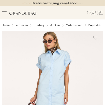
Voor 21.45 besteld, morgen in huis
Gratis bezorging vanaf €99
Home
Vrouwen
Kleding
Jurken
Midi Jurken
PoppyCC SS