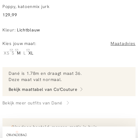
Poppy, katoenmix jurk
129,99
Kleur
:
Lichtblauw
Kies jouw maat:
Maatadvies
XS
S
M
L
XL
Dané
is 1.78m en
draagt maat 36.
Deze maat valt normaal
.
Bekijk maattabel van
Co'Couture
Bekijk meer outfits van Dané
Vandaag besteld, morgen gratis in huis
Gratis bezorging vanaf €99