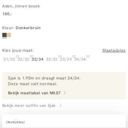
Aden, linnen broek
160,-
Kleur
:
Donkerbruin
Kies jouw maat:
Maatadvies
31/32
32/32
32/34
33/32
33/34
34/34
Sjak
is 1.95m en
draagt maat 34/34.
Deze maat valt normaal
.
Bekijk maattabel van
NN.07
Bekijk meer outfits van Sjak
Vandaag besteld, dinsdag gratis in huis