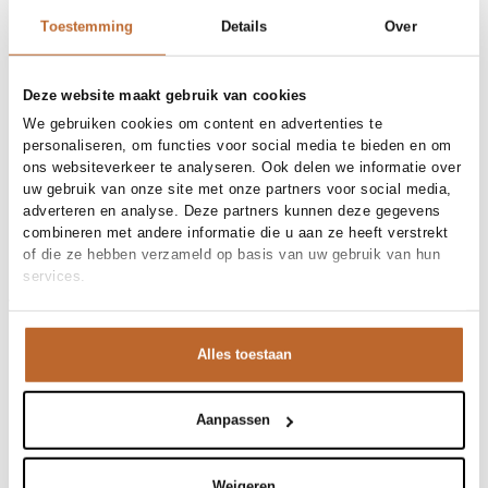
Gratis bezorging vanaf €99
Toestemming
Details
Over
30 dagen bedenktijd
Deze website maakt gebruik van cookies
We gebruiken cookies om content en advertenties te
Materiaal en verzorging
personaliseren, om functies voor social media te bieden en om
ons websiteverkeer te analyseren. Ook delen we informatie over
Fabric
Fabric: 100% linen
Materiaal
Maat en pasvorm
Linnen
uw gebruik van onze site met onze partners voor social media,
Reiniging
30°C machine wash
adverteren en analyse. Deze partners kunnen deze gegevens
Maatadvies
Deze maat valt normaal
combineren met andere informatie die u aan ze heeft verstrekt
Pasvorm
Productdetails
Aansluitend
of die ze hebben verzameld op basis van uw gebruik van hun
Maat model
34/34
services.
Merk
NN.07
Merk-artikelnummer
Verzenden en retour
2541454160
Productnaam
Aden 1454
Variantnummer
Bij Orangebag ontvang je gratis verzending vanaf €99. Alle
578
Alles toestaan
Variantnaam
Dusky Port
bestellingen worden verzonden met een track & trace-code,
Productnummer
00006851
zodat je jouw pakket altijd kunt volgen. Bestel je voor 21:45
Shop the look
uur op werkdagen? Dan wordt je pakket vandaag nog
Patroon
Effen
Aanpassen
verzonden!
Sluiting
Knoopsluiting, Ritsluiting
Deze linnen broek van NN.07 is de perfecte basis voor
Zakken
Paspelzakken, Steekzakken
Vragen of hulp nodig?
Gelegenheid
Bruiloft, Vakantie
warme dagen. De pasvorm valt prachtig langs het been
Weigeren