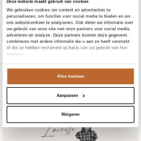
30 dagen bedenktijd
Deze website maakt gebruik van cookies
We gebruiken cookies om content en advertenties te
personaliseren, om functies voor social media te bieden en om
ons websiteverkeer te analyseren. Ook delen we informatie over
Materiaal en verzorging
uw gebruik van onze site met onze partners voor social media,
adverteren en analyse. Deze partners kunnen deze gegevens
Fabric
Fabric:
combineren met andere informatie die u aan ze heeft verstrekt
Materiaal
Maat en pasvorm
Katoen
of die ze hebben verzameld op basis van uw gebruik van hun
Reiniging
30°C machine wash
services.
Maatadvies
Deze maat valt normaal
Pasvorm
Productdetails
Losvallend
Maat model
S
Merk
Johny
Alles toestaan
Merk-artikelnummer
Verzenden en retour
MELLO
Productnaam
MELLO
Variantnummer
Bij Orangebag ontvang je gratis verzending vanaf €99. Alle
00036703
Variantnaam
RED/NAVY
bestellingen worden verzonden met een track & trace-code,
Aanpassen
Productnummer
00036703
zodat je jouw pakket altijd kunt volgen. Bestel je voor 21:45
Shop the look
uur op werkdagen? Dan wordt je pakket vandaag nog
Patroon
Strepen
verzonden!
Weigeren
Mouwlengte
Lange mouw
Gelegenheid
Festival
Vragen of hulp nodig?
Laurette
Heb je vragen over onze producten of heb je hulp nodig bij
Mello, katoenen gestreepte jurk
het plaatsen van een bestelling? Onze klantenservice staat