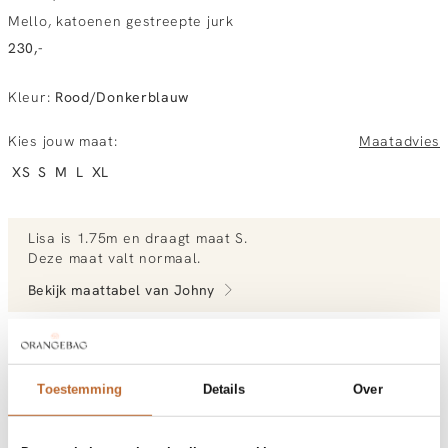
Mello, katoenen gestreepte jurk
230,-
Kleur
:
Rood/Donkerblauw
Kies jouw maat:
Maatadvies
XS
S
M
L
XL
Lisa
is 1.75m en
draagt maat S.
Deze maat valt normaal
.
Bekijk maattabel van
Johny
Bekijk meer outfits van Lisa
Toestemming
Details
Over
Vandaag besteld, morgen gratis in huis
Gratis bezorging vanaf €99