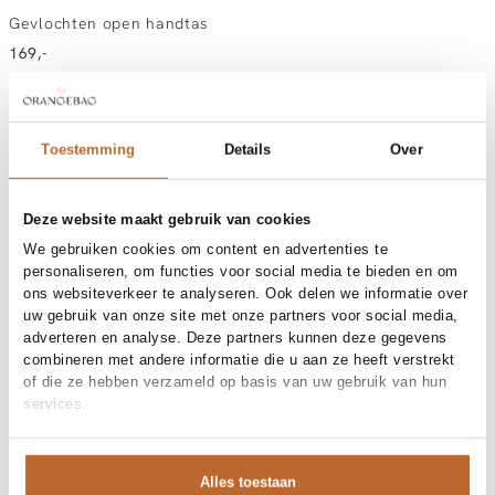
Gevlochten open handtas
169,-
Kleur
:
Bruin
Toestemming
Details
Over
Kies jouw maat:
one size
Deze website maakt gebruik van cookies
We gebruiken cookies om content en advertenties te
personaliseren, om functies voor social media te bieden en om
Vandaag besteld, dinsdag gratis in huis
ons websiteverkeer te analyseren. Ook delen we informatie over
Gratis bezorging vanaf €99
uw gebruik van onze site met onze partners voor social media,
30 dagen bedenktijd
adverteren en analyse. Deze partners kunnen deze gegevens
combineren met andere informatie die u aan ze heeft verstrekt
of die ze hebben verzameld op basis van uw gebruik van hun
services.
Materiaal en verzorging
Fabric
Fabric: 100% neopreen
Maat en pasvorm
Alles toestaan