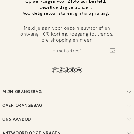
Op werkdagen voor 21:45 uur besteld,
dezelfde dag verzonden.
Voordelig retour sturen, gratis bij ruiling.
Meld je aan voor onze nieuwsbrief en
ontvang 10% korting, toegang tot trends,
pre-shopping en meer.
MIJN ORANGEBAG
Volg je bestelling
OVER ORANGEBAG
Regel je retouren
Over ons
Check je loyalty saldo
ONS AANBOD
Duurzaamheid
Bekijk je wensenlijst
Dames
Reviews
ANTWOORD OP JE VRAGEN