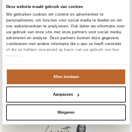
Gratis bezorging vanaf €99
Deze website maakt gebruik van cookies
30 dagen bedenktijd
We gebruiken cookies om content en advertenties te
personaliseren, om functies voor social media te bieden en om
ons websiteverkeer te analyseren. Ook delen we informatie over
uw gebruik van onze site met onze partners voor social media,
Materiaal en verzorging
adverteren en analyse. Deze partners kunnen deze gegevens
combineren met andere informatie die u aan ze heeft verstrekt
Fabric
Fabric:
of die ze hebben verzameld op basis van uw gebruik van hun
Materiaal
Maat en pasvorm
Katoen
services.
Reiniging
30°C machine wash
Maatadvies
Deze maat valt normaal
Pasvorm
Productdetails
Losvallend
Maat model
S
Alles toestaan
Merk
Johny
Merk-artikelnummer
Verzenden en retour
MARIA
Productnaam
MARIA
Variantnummer
Bij Orangebag ontvang je gratis verzending vanaf €99. Alle
00036701
Aanpassen
Variantnaam
GREY
bestellingen worden verzonden met een track & trace-code,
Productnummer
00036701
zodat je jouw pakket altijd kunt volgen. Bestel je voor 21:45
Shop the look
uur op werkdagen? Dan wordt je pakket vandaag nog
Weigeren
Patroon
Gemeleerd, Logo
verzonden!
Mouwlengte
Lange mouw
Gelegenheid
Festival
Vragen of hulp nodig?