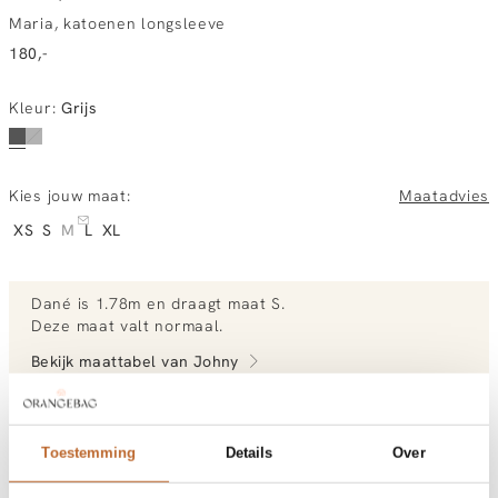
Maria, katoenen longsleeve
180,-
Kleur
:
Grijs
Kies jouw maat:
Maatadvies
XS
S
M
L
XL
Dané
is 1.78m en
draagt maat S.
Deze maat valt normaal
.
Bekijk maattabel van
Johny
Bekijk meer outfits van Dané
Toestemming
Details
Over
Vandaag besteld, morgen gratis in huis