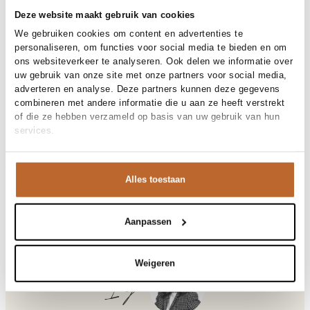
30 dagen bedenktijd
Deze website maakt gebruik van cookies
We gebruiken cookies om content en advertenties te
personaliseren, om functies voor social media te bieden en om
Materiaal en verzorging
ons websiteverkeer te analyseren. Ook delen we informatie over
uw gebruik van onze site met onze partners voor social media,
Fabric
Fabric:
adverteren en analyse. Deze partners kunnen deze gegevens
Materiaal
Maat en pasvorm
Viscose
combineren met andere informatie die u aan ze heeft verstrekt
Reiniging
30°C machine wash
of die ze hebben verzameld op basis van uw gebruik van hun
Maatadvies
Deze maat valt normaal
services.
Pasvorm
Productdetails
Losvallend
Maat model
S
Merk
Studio Anneloes
Merk-artikelnummer
Verzenden en retour
13773
Alles toestaan
Productnaam
Leona knitted top
Variantnummer
Bij Orangebag ontvang je gratis verzending vanaf €99. Alle
8700
Variantnaam
espresso
bestellingen worden verzonden met een track & trace-code,
Productnummer
00035937
zodat je jouw pakket altijd kunt volgen. Bestel je voor 21:45
Aanpassen
Shop the look
uur op werkdagen? Dan wordt je pakket vandaag nog
Patroon
Effen
verzonden!
Mouwlengte
Mouwloos
Weigeren
Details
Schoudervulling
Vragen of hulp nodig?
Ilja
Heb je vragen over onze producten of heb je hulp nodig bij
Leona, viscosemix top
het plaatsen van een bestelling? Onze klantenservice staat