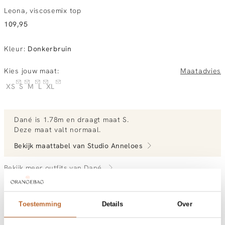
Leona, viscosemix top
109,95
Kleur
:
Donkerbruin
Kies jouw maat:
Maatadvies
XS
S
M
L
XL
Dané
is 1.78m en
draagt maat S.
Deze maat valt normaal
.
Bekijk maattabel van
Studio Anneloes
Bekijk meer outfits van Dané
Toestemming
Details
Over
Vandaag besteld, dinsdag gratis in huis
Gratis bezorging vanaf €99