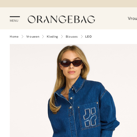
Vro
MENU
Home
Vrouwen
Kleding
Blouses
LEO