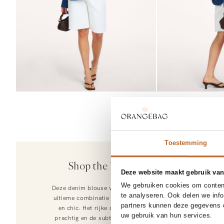
SOLD OU
26
Toestemming
50%
Ralph Laure
Shop the look
Denim mid wais
Deze website maakt gebruik van
175,-
87,50
We gebruiken cookies om content
Deze denim blouse van Jiji is de
te analyseren. Ook delen we inf
ultieme combinatie van relaxed
partners kunnen deze gegevens c
en chic. Het rijke denim valt
uw gebruik van hun services.
prachtig en de subtiele details