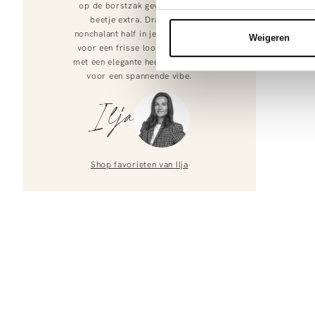
op de borstzak geven net dat
beetje extra. Draag hem
nonchalant half in je witte short
Weigeren
voor een frisse look en stijl af
met een elegante heeled sandaal
voor een spannende vibe.
Ilja
Shop favorieten van
Ilja