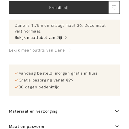
E-mail mij
Dané
is 1.78m en
draagt maat 36.
Deze maat
valt normaal
.
Bekijk maattabel van
Jiji
Bekijk meer outfits van Dané
Vandaag besteld, morgen gratis in huis
Gratis bezorging vanaf €99
30 dagen bedenktijd
Materiaal en verzorging
Materiaal
Denim, Katoen
Reiniging
Maat en pasvorm
30°C machine wash