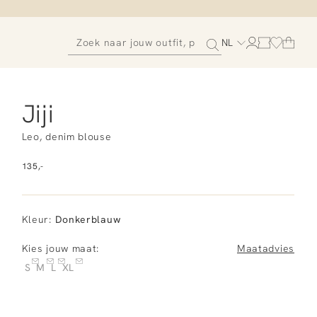
NL
Jiji
Leo, denim blouse
135,-
Kleur
:
Donkerblauw
Kies jouw maat:
Maatadvies
S
M
L
XL