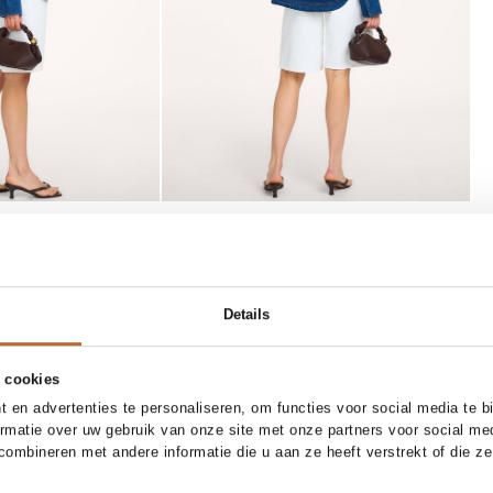
T
SOLD OUT
27
28
29
30
31
36
37
38
39
40
41
Details
n
Toral
E-mail mij
E-mail mij
t bermuda short
Rocio, lederen muiltjes
 cookies
159,-
 en advertenties te personaliseren, om functies voor social media te 
ormatie over uw gebruik van onze site met onze partners voor social me
ombineren met andere informatie die u aan ze heeft verstrekt of die z