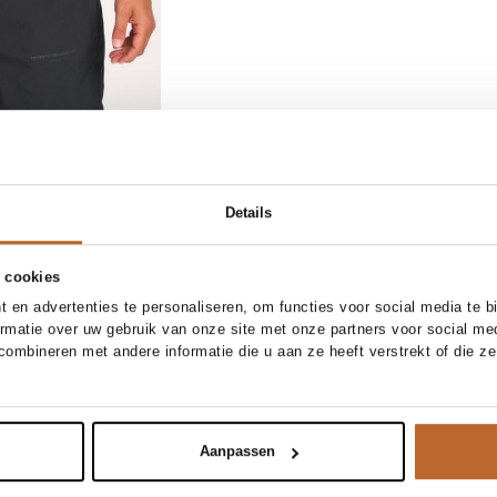
Details
 cookies
STOCK
SOLD OUT
 en advertenties te personaliseren, om functies voor social media te 
S
M
L
XL
42
43
44
45
30%
ormatie over uw gebruik van onze site met onze partners voor social me
msoe
Birkenstock
ombineren met andere informatie die u aan ze heeft verstrekt of die z
In winkelmand
E-mail mij
nen T-shirt
Boston, suède instappers
160,-
112,-
Aanpassen