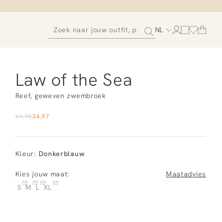
NL
Law of the Sea
Reef, geweven zwembroek
69,95
34,97
Kleur
:
Donkerblauw
Kies jouw maat:
Maatadvies
S
M
L
XL