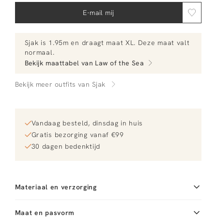
E-mail mij
Sjak
is 1.95m en
draagt maat XL.
Deze maat valt
normaal
.
Bekijk maattabel van
Law of the Sea
Bekijk meer outfits van Sjak
Vandaag besteld, dinsdag in huis
Gratis bezorging vanaf €99
30 dagen bedenktijd
Materiaal en verzorging
Fabric
Fabric: 100% polyester
Reiniging
Maat en pasvorm
Hand wash cold