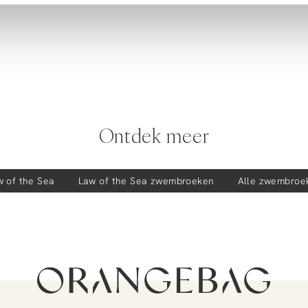
Ontdek meer
w of the Sea
Law of the Sea
zwembroeken
Alle zwembroe