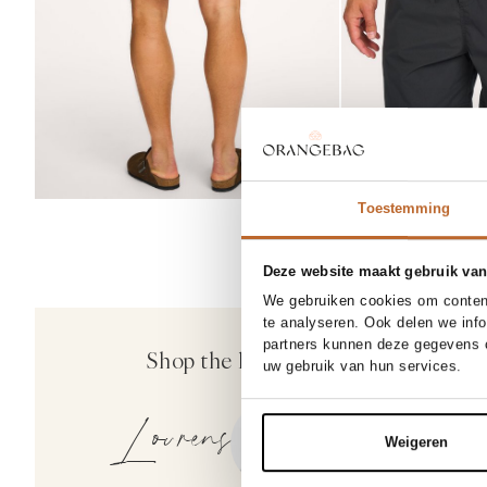
Toestemming
Deze website maakt gebruik van
BACK IN 
We gebruiken cookies om content
te analyseren. Ook delen we inf
Samsoe Sa
partners kunnen deze gegevens c
Shop the look
Sahudson, katoe
uw gebruik van hun services.
60,-
Lourens
Weigeren