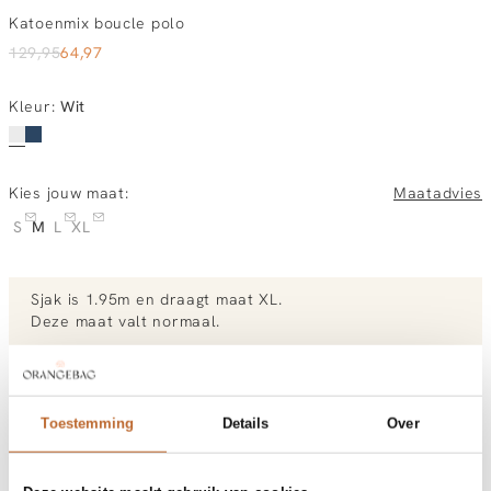
Katoenmix boucle polo
129,95
64,97
Kleur
:
Wit
Kies jouw maat:
Maatadvies
S
M
L
XL
Sjak
is 1.95m en
draagt maat XL.
Deze maat valt normaal
.
Bekijk maattabel van
Butcher of Blue
Bekijk meer outfits van Sjak
Toestemming
Details
Over
Vandaag besteld, morgen in huis