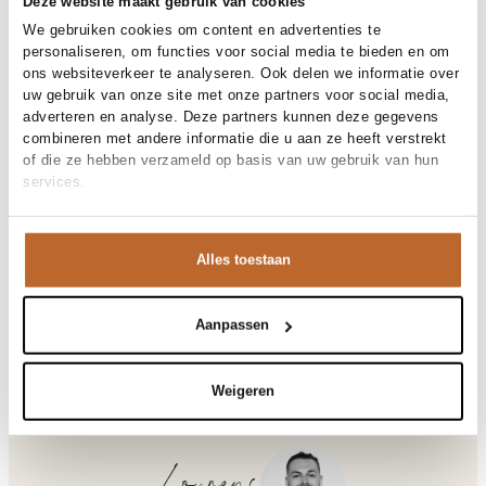
Deze website maakt gebruik van cookies
Gratis bezorging vanaf €99
We gebruiken cookies om content en advertenties te
30 dagen bedenktijd
personaliseren, om functies voor social media te bieden en om
ons websiteverkeer te analyseren. Ook delen we informatie over
uw gebruik van onze site met onze partners voor social media,
adverteren en analyse. Deze partners kunnen deze gegevens
Materiaal en verzorging
combineren met andere informatie die u aan ze heeft verstrekt
of die ze hebben verzameld op basis van uw gebruik van hun
Fabric
Fabric:
services.
Materiaal
Maat en pasvorm
Katoen
Reiniging
30°C machine wash
Maatadvies
Deze maat valt normaal
Pasvorm
Productdetails
Losvallend
Alles toestaan
Maat model
XL
Merk
Butcher of Blue
Merk-artikelnummer
Verzenden en retour
M2616003
Productnaam
Katoenmix boucle polo
Aanpassen
Variantnummer
Bij Orangebag ontvang je gratis verzending vanaf €99. Alle
112
Variantnaam
Titan White
bestellingen worden verzonden met een track & trace-code,
Productnummer
00032609
zodat je jouw pakket altijd kunt volgen. Bestel je voor 21:45
Weigeren
Shop the look
uur op werkdagen? Dan wordt je pakket vandaag nog
Patroon
Geborduurd, Logo
verzonden!
Mouwlengte
Korte mouw
Vragen of hulp nodig?
Katoenmix boucle polo