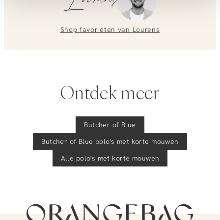
Lourens
Heb je vragen over onze producten of heb je hulp nodig bij
het plaatsen van een bestelling? Onze klantenservice staat
voor je klaar!
Shop favorieten van
Lourens
Neem contact met ons op via
info@orangebag.com
of bel ons op
0851 303631
(ma-vr: 09:00u-17:00u)
.
We helpen je graag verder!
Ontdek meer
Butcher of Blue
Butcher of Blue
polo's met korte mouwen
Alle polo's met korte mouwen